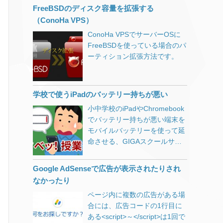
POP・SMTPで使用されている
ないようにと、クロスブラウザ
からアクセスしてみたところ、
FreeBSDのディスク容量を拡張する
20180000_XXXXXXX_archive.z
方 メールクライアントにBecky!
対応に多くの時間を費やしてき
画面遷移に1～3秒程と（じゅう
（ConoHa VPS）
ip これだけの記事なんですけ
を使用されている方 OCNの
ました。 その後HTMLの文書構
ぶんに遅いですが）設定するに
ど、少し寂しいので他のポイン
POP・SMTPメール設定を
ConoHa VPSでサーバーOSに
造が重要視されるようになり、
は実用的なレベルになりまし
トも挙げておきます。
Becky!にする方法 OCN公式サ
FreeBSDを使っている場合のパ
テーブルタグを使ってページレ
た。
installer.phpにアクセスする前
イトによりますと、POP・
ーティション拡張方法です。
イアウトをすることも減り、ま
にドキュメントルート
SMTPの設定は以下のようにす
たフラットデザインというシン
（public_html等）を一旦707等
る必要があるそうです。 受信メ
プルなデザインが好まれる風潮
にしておき、終わったら戻す。
ールサーバー（POP3）
になり、クロスブラウザ対応も
学校で使うiPadのバッテリー持ちが悪い
nginxでキャッシュを使ってい
pop.ocn.ne.jp と入力 ポート番
だいぶ楽になりました。 さらに
る場合には止めておかないとハ
小中学校のiPadやChromebook
号 995 と入力 SSL 使用する ユ
スマホやタブレットが急速に普
マる。 正常に動作することが確
でバッテリー持ちが悪い端末を
ーザー名 メールアドレスをすべ
及したおかげでレスポンシブデ
認できたらアップロードした2
モバイルバッテリーを使って延
て入力 送信メールサーバー
ザインが主流となり、構造化さ
つ以外にも消しておいたほうが
命させる、GIGAスクールサポ
（SMTP） smtp.ocn.ne.jp と入
れたHTMLとメディアクエリを
良さそうなファイル。
ーターの実体験。
力 ポート番号 465 と入力 SSL
書いたCSSで多くのブラウザに
20180000_XXXXXXX_archive.z
使用する 認証 使用する ユーザ
対応できるようにもなりまし
Google AdSenseで広告が表示されたりされ
ip installer.php database.sql
ー名 メールアドレスをすべて入
た。 さて前置きが長くなりまし
なかったり
installer-backup.php web.config
力 Becky!「メールボックスの設
たが「今後何を基準にレイアウ
ページ内に複数の広告がある場
installer-data.sql .htaccess （旧
定」を表示します 複数のメール
トを決めようか」と悩む出来事
合には、広告コードの1行目に
サイトで使用していた場合を除
アカウントを設定している場合
がありました。 下記をご覧くだ
ある<script>～</script>は1回で
く） installer-log.txt Contact
には、該当のプロファイルを選
さい。このサイトの記事です。