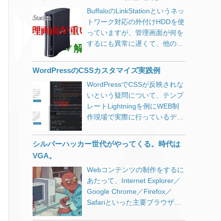
いてあるんでしょうが、甘く見
ントは以下のような理由から
BuffaloのLinkStationというネッ
ているだけに慣れ親しんだ日本
Becky!をいまだに使っていま
トワーク対応の外付けHDDを使
語ページをGoogleで探して斜め
す。 動作が軽快 複数アカウン
っていますが、管理画面が何を
読みして取り掛かるものですか
トの管理がしやすい データのイ
するにも異常に遅くて、他の方
らなおさら。 移転先サーバーに
ンポート・エクスポート・バッ
も書かれていましたが設定する
はWordPressをインストールし
クアップが簡単で確実 過去にパ
のが億劫になります。 ファーム
ない。 これ重要です。 多くの
WordPressのCSSカスタマイズ実践例
ソコンを入れ替えるたびにデー
ウェアの更新やメディアサーバ
サイトで「WordPressをインス
タを引き継いできたため、受信
WordPressでCSSが反映されな
ーをオフにしてみたりしました
トールしておく」と書いてあり
箱には1999年のメールもいまだ
いという疑問について、テンプ
が解決しなかったのですが、原
ますが、zipが解凍できなかった
に残っています。 POPでの受
レートLightningを例にWEB制
因がわかりました。 Buffalo
り、パーミッションの問題が発
信に加えてBecky!を使っている
作現場で実際に行っているデベ
LinkStation 管理画面の動作を速
生したりと問題を引き起こしま
人となると限られてくるため、
ロッパーツールの活用方法をご
くする方法 Internet Explorerで
す。 私もエラーが発生したの
OCNの公式サイトはもとよりネ
紹介します。
管理画面にアクセスすると、実
シルバーハッカー世代がやってくる。時代は
で、サーバーコンソールで
ット上を調べてもなかなか情報
用レベルの遅さになりました。
unzipのパス確認したり、
VGA。
を得られませんでした。 2019
それまではGoogle Chromeを使
installer.phpの該当部分を眺め
年10月以降もBecky! Internet
Webコンテンツの制作をするに
っていたのですが、メニュー項
てみたりしましたが、ディレク
MailでOCNのメールをPOP・
あたって、Internet Explorer／
目をクリックするたびに5秒～
トリを削除するだけでOKでし
SMTPで送受信するポイントを
Google Chrome／Firefox／
10秒、ひどいときにはそのまま
た。 新しいサーバーに設置する
まとめておきます。 この記事の
Safariといった主要ブラウザに
処理が返ってこないという状況
のは旧サーバーからダウンロー
対象となる方 OCNのメールを
加えて携帯電話での表示も乱れ
でした。 ひょっとしてと思いIE
ドした2つだけ。 installer.php