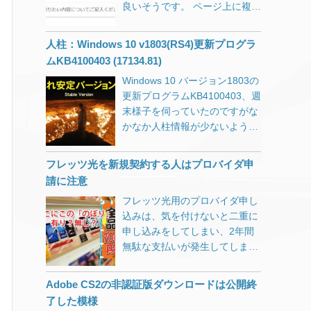
良いそうです。 ページ上に複数
Form 7等でGoogleの
択します。 Becky!基本設定の変
見る人の設定次第で表示は大き
の広告コードがある場合、各広
reCAPTCHAを使っている場合
更箇所 POP3サーバー
[…]
く異なる どちらも同じ記事で
告ユニットに <script async
などは「サイト所有者のエラー:
人柱：Windows 10 v1803(RS4)更新プログラ
す。 1枚目が私の見ている環
src=”//pagead2.googlesyndicati
サイトキーのドメインが無効で
境、2枚目が一般的な表示環境
ムKB4100403 (17134.81)
on.com/pagead/js/adsbygoogle
す」と表示されていると思うの
です。 このコンテンツは
Windows 10 バージョン1803の
.js”></script> を含める必要があ
で申請を忘れずに。 旧サイトへ
「WordPress」＋「海外のテー
更新プログラムKB4100403、週
りますか？ 非同期タグでしたの
の301リダイレクト設定。
マ」を1時間程度の簡単なカス
末様子を伺っていたのですがな
で何も考えずに最後の方
タマイズだけ施したものです
かなか人柱情報が少ないような
（</body>直前）に書いたので
が、パソコンから閲覧する際
ので、今からメインPCに導入
すが、どうやらそれが原因で広
に、Windowsやブラウザのフォ
してみようと思います。 仮想環
告が表示されたりされなかった
フレッツ光を新規契約する人はプロバイダ申
ントサイズを巨大化させている
境で問題がなくてもメインPC
りしていました。 プラグイン等
請に注意
のを忘れていました。 数年前か
だと全然変わってきたりするん
の外部ファイルにAdSense表示
ら近眼なのか年のせいか、小さ
フレッツ光用のプロバイダ申し
ですよね。
部分が書かれている場合には、
い文字が非常に疲れるんです。
込みは、気を付けないと二重に
KB4100403（17134.81）の概
非同期での読み込みが間に合っ
高解像度ディスプレイは人間の
申し込みをしてしまい、2年間
要 Internet Explorerの問題によ
て表示されるようで、インライ
目の限界超え 時々訪問先で「文
無駄な支払いが発生してしま
り、Webページへの複数回の訪
ンで書かれている場合だけが不
字が小さくて」という話を耳に
う。特典も思っているものと違
問で特定の非同期シナリオで
安定でした。 Nginx（Webサー
するのですが、拡大表示設定な
う場合が多い。
Webワーカー間の通信が失敗す
バ）のFastCGI（キャッシュ）
Adobe CS2の非認証版ダウンロードは公開終
どをすると、文字がぼやけてし
る可能性があります。 更新され
も影響していたようで、気が付
了した模様
まいとてもお勧めできるもので
たタイムゾーン情報に関する追