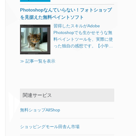
プロードしてください。」とい
sys.jp/tips/506″]4Kモニ
[…]
ビデオが関係する不具合対策に
うWordPress 5.3のエラーにつ
Photoshopなんていらない！フォトショップ
期待。 2018年5月28日の正午に
いて。
を見据えた無料ペイントソフト
なってもこのサイトの更新がな
かったら、お察しください。
習得したスキルがAdobe
KB4100403(17134.81)ダウンロ
Photoshopでも生かせそうな無
ード先 Windows Update カタロ
料ペイントツールを、実際に使
グ（KB4100403） KB4100403
った独自の感想です。【小学校
情報 以下2018年5月28日18時
のパソコン講座にも導入しまし
追記 更新が遅くなってしまいま
た】
≫ 記事一覧を表示
したが、KB4100403更新プログ
ラムのスタンドアロンインスト
ールが無事に完了しバージョン
17134.81になりました。 導入
によるトラブルは一切ありませ
関連サービス
んでした。 ダウンロード時間を
除いて、更新にかかった時間は
無料ショップAllShop
3分程度、1回の再起動だけでし
た。 ただ更新後ログインをし
て、すぐにWindows Update画
ショッピングモール田舎ん市場
面を開いたところ真っ白で一瞬