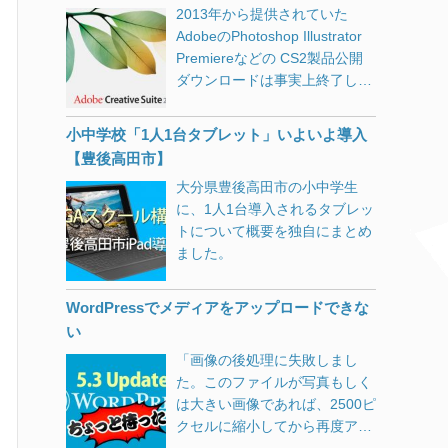
くまでに時間がかかってしまい
はありませんでした。
2013年から提供されていた
加の問題に対処します。 クロー
ました。 <head>～</head>の
XGA（1024 x 768）がまだ出た
AdobeのPhotoshop Illustrator
ズドキャプションの設定がアッ
間に記述して安定しました。
てのころ、とある会社の社長デ
Premiereなどの CS2製品公開
プグレード後に保持される問題
<head> ・ ・ ・ <script
スクの設定を行った際に、
ダウンロードは事実上終了した
を解決します。 オーディオまた
src=”https://ajax.googleapis.co
VGA（640 x 480）にしたらと
ようです。 CS2のリリースが
はビデオの再生が開始されてい
m/ajax/libs/jquery/3.3.1/jquery.
ても喜んでもらったことがあり
2005年4月ですから、今も使っ
る間に新しいオーディオエンド
min.js”></script> <script async
小中学校「1人1台タブレット」いよいよ導入
ました。内心（「もったいな
ている方もそれほど多くは無い
ポイントを作成すると、
src=”//pagead2.googlesyndicati
【豊後高田市】
い…」）と思っていましたが。
と思いますが「当時CS2を購入
Microsoft Edgeや他のアプリケ
on.com/pagead/js/adsbygoogle
大分県豊後高田市の小中学生
もう文字滲みまくり。 若い人は
して、最近インストールし直し
ーションが応答を停止する原因
.js”></script> </head> ・ ・ ・
に、1人1台導入されるタブレッ
解像度が高い＝多くの情報が表
た（サポート対象OSに）けど
となる信頼性の問題が解決され
<ins class=”adsbygoogle” data-
トについて概要を独自にまとめ
示できるというのを好みました
認証に失敗する」という方は、
ます。 dGPUを持つ特定のハー
ad-client=”ca-pub-
ました。
ので、設定で文字を大きくする
Adobeヘルプセンター経由で連
ドウェアでWindows Helloの登
XXXXXXXXXXXXXXXX” data-
ような人はあまり見かけません
絡を入れると対応してくれるよ
録が失敗する可能性がある問題
ad-slot=”XXXXXXXXXX”></ins>
でした。 しかし最近はディスプ
うです。 https://www.ii-
に対処します。 特定のベンダー
WordPressでメディアをアップロードできな
<script> (adsbygoogle =
レイの解像度が高くなりすぎ
sys.jp/notes/1900 ちなみに
のNVMeデバイスを搭載したシ
い
window.adsbygoogle ||
て、そのままでは非常に小さい
Photoshop CS2はWindows 10
ステムの電源回生に関する問題
[]).push({}); </script>
「画像の後処理に失敗しまし
文字となってしまうため、OS
では動作保証対象外ですが、問
に対処します。 Intel SSD問題
た。このファイルが写真もしく
やアプリによる拡大表示機能が
題なく動作はしました。
は対策済み。 東芝バッテリ問題
は大きい画像であれば、2500ピ
充実してきています。
https://www.ii-sys.jp/notes/1040
も対策済みだが6月まで待て
クセルに縮小してから再度アッ
[DropWin src=”https://www.ii-
と。 私は4番目のオーディオ・