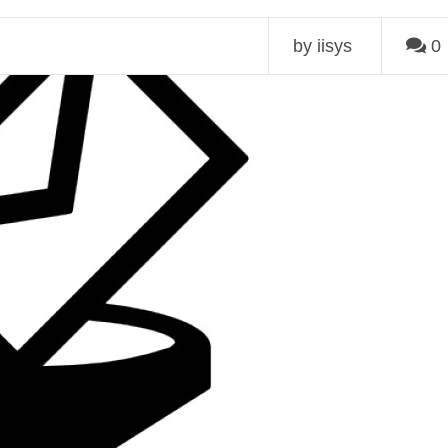
by iisys
0