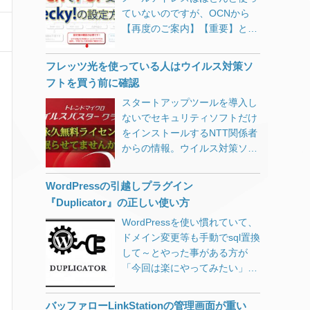
ていないのですが、OCNから
【再度のご案内】【重要】と、
えげつないメールが来ていたの
で目を通してみると、本当に重
フレッツ光を使っている人はウイルス対策ソ
要な内容でした。 ＯＣＮではセ
フトを買う前に確認
キュリティ強化のため、 ２０１
スタートアップツールを導入し
９年１０月１日以降順次、ＯＣ
ないでセキュリティソフトだけ
Ｎメールをメールソフトでご利
をインストールするNTT関係者
用いただく際、推奨設定以外で
からの情報。ウイルス対策ソフ
は送受信(ＰＯＰ／ＳＭＴＰ)で
トを購入するまえにフレッツ光
きないように変更いたします。
の無料ライセンスを確認しない
最近では受信メールにPOPを使
WordPressの引越しプラグイン
ともったいない。
う人は少ないのかもしれません
『Duplicator』の正しい使い方
が、私はPOP派で、50以上のメ
WordPressを使い慣れていて、
ールアカウント全てをPOPで設
ドメイン変更等も手動でsql置換
定しています。 自サーバにおい
して～とやった事がある方が
ては何年か前にサブミッション
「今回は楽にやってみたい」
ポートの運用に切り替えました
と、ナメてかかると意外とハマ
が、OCNのメール設定は放置し
ります。 ドキュメント読めば書
たままでした。 メールクライア
バッファローLinkStationの管理画面が重い