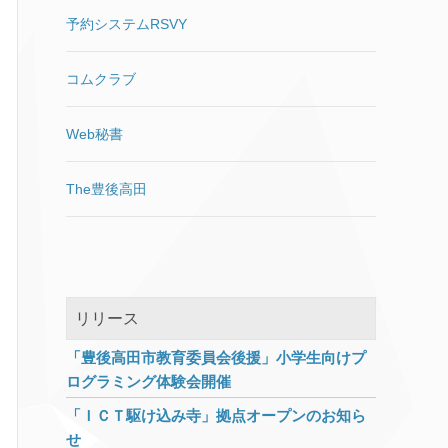
ドキッとしました。
予約システムRSVY
（KB410372あたりでWindows
Updateが表示されないのを嫌と
いうほどみたばかりなので。そ
コムクラブ
のあたりの詳細はWINDOWS
10 APRIL 2018（1803）の不具
Web秘書
合【前編】をご覧ください。）
もう一回再起
[…]
The豊後高田
リリース
「豊後高田市教育委員会後援」小学生向けプ
ログラミング体験会開催
「ＩＣＴ駆け込み寺」拠点オープンのお知ら
せ