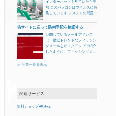
インターネットを見ていたら突
えばもっと正確な表示ができる
然 このパソコンはウイルスに感
と思うのですが。 これが終わら
染しています システムの問題が
なければ他に何もできない状況
何千個も見つかりました ビープ
ですし、数字見ながらジーっと
音が鳴り、直ちに処置が必要と
偽サイトに嵌って防衛手段を検証する
待ってると、もうね、詐欺にあ
いうメッセージ という煽り商売
った気分。 タバコ一箱無くなり
公開しているメールアドレス
（詐欺）が結構前から繁盛して
ましたがな。 ウサギと亀のウサ
は、最近トレンドなフィッシン
いるようですが、いまだに貢い
ギですか～っ！ 大きな企業が大
グメールをピックアップで紹介
でしまう方も多いようです。
勢の人を使ってＵＩがどうのこ
したように、フィッシングメー
Windows不具合カタコト詐欺
うのと改善しやすい部分に時間
ルが毎日山ほど届きます。せっ
パソコンの不具合を煽る 一方的
割いて突き詰めるよりも、まず
かくなので訪問してみました。
に伝えるためにカタコトオペレ
≫ 記事一覧を表示
ここをお願いします。 話が脱線
フィッシングサイトに嵌ってみ
ータ 恐らく日本人オペレータだ
してしましたが、画面の表示変
ました 最近のブラウザはデフォ
と成り立たないでしょう。 お客
わりました。 「以前のバージョ
ルト設定で注意喚起してくれま
様が被害にあってしまったの
ンのWindowsを復元していま
す。 Chromeの場合 Firefoxの
で、少し調べてみました。 上記
す」 ( ﾟρﾟ) まあ、、、システム
場合 Firefoxのほうがキッパリ
のような偽警告と共に「今すぐ
関連サービス
ファイルに不具合があったりす
と言い切っていてかっこいいで
対策ソフトをダウンロード」と
ると正常にアップデートできな
すね。 どのブラウザも、うっか
いうリンク経由で有料アプリ
無料ショップAllShop
いようなので無理もないです
り誤クリックで進んでしまわな
（今回の場合は7,000円のクレ
ね。 暫く待つと、もとどおり瀕
いように「無視して進む」とい
ジット決済）をインストールさ