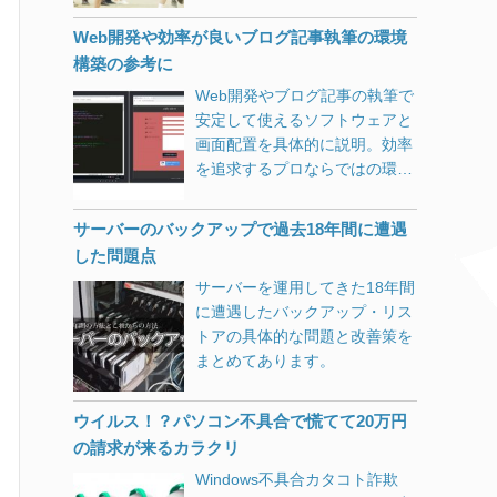
ブ配信できないか、多くの制約
Edgeですが今回は役に立ちま
の中で試行錯誤しています。
した。（ひょっとしてこれが狙
Web開発や効率が良いブログ記事執筆の環境
い？） 更新プログラムを削除し
構築の参考に
ようにも、フリーズして一覧表
Web開発やブログ記事の執筆で
示されないので、思い切って
安定して使えるソフトウェアと
Windows 10 Version 1803へア
画面配置を具体的に説明。効率
ップデートしてみることにしま
を追求するプロならではの環
した。 最初のうちはサクサクと
境・レイアウトを参考に、今以
進むのに、途中から1％進むの
上に使い勝手の良い環境構築に
に10分以上かかるという利用者
サーバーのバックアップで過去18年間に遭遇
お役立てください。
の事を考えていなさすぎな仕
した問題点
様。 Microsoftに限ったことで
サーバーを運用してきた18年間
はありませんが、プログレスバ
に遭遇したバックアップ・リス
ーの表示は「全体の完了時間を
トアの具体的な問題と改善策を
予測してその割合」を表示する
まとめてあります。
ようにそろそろ改善してくれま
せんかね。 確か昔のWindows
ウイルス！？パソコン不具合で慌てて20万円
インストーラは目安時間が表示
の請求が来るカラクリ
されてましたが（40分とか表示
されつつも平気で3時間とかか
Windows不具合カタコト詐欺
かってましたが）今の技術を使