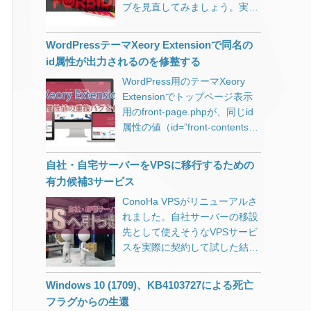
すが、まだWordPress.orgには
の対応も難しいのが現状です。
ブを見直してみましょう。実際
//$script_directory_index =
登録されていませんので、zipア
例を挙げますと、つい先週にな
に運用していくうえでディレク
‘index.php’; コメントアウトを
ーカイブをダウンロード・解凍
りますが楽天市場で買い物をし
ティブに毎回記述しないで良い
WordPressテーマXeory Extensionで同名の
外して試してみましたが、何か
したものをFTP等でアップロー
た際に、不正アクセスを疑われ
ための設定方法。
が違う。 確かに表示はされなく
id属性が出力されるのを修整する
ドしてください。
たようで「注文キャンセル＆ア
なりました。 index.php有りの
【2019.05.01追記】令和初日に
カウントロック」をされてしま
WordPress用のテーマXeory
膨大なURLがすでにGoogleにイ
WordPress公式プラグインとし
いました。 ここ何年も利用して
Extensionでトップページ表示
ンデックスされているので、
て登録されました。その際
いなかったのに5万円程度のも
用のfront-page.phpが、同じid
index.php有りで404エラーにな
leafletから始まる名前はNGとい
のを立て続けに購入したという
属性の値（id=”front-contents-1″
ると困るのですが、結果は
うことで、正式名称がwp-
のがAIに犯罪の可能性を疑わ
とid=”front-service-1″をそれぞ
index.phpを入れたURLでもち
leaflet-mapperとなりました。
れ、仕事で必要なものを買った
れ複数）を持つ要素を出力して
自社・自宅サーバーをVPSに移行するための
ゃんとページが表示されまし
上記よりleaflet-mapper.zip（ま
だけなのにこれでは別の意味で
しまっているのを修正する方
有力候補3サービス
た。 しかしindex.phpが表示さ
たはwp-leaflet-mapper.zip）を
信頼を失ってしまいます。 楽天
法。
れたままの状態。ステータスコ
ダウンロードする パソコンで解
ConoHa VPSがリニューアルさ
市場ほどの規模にもなると、一
ードは200。index.php有りと無
凍する /wp-content/pluginsディ
れました。自社サーバーの移設
定のスコアで黒扱いにするとい
しの両方のページが存在した状
レクトリにleaflet-mapperフォ
先として使えそうなVPSサービ
うシステムにするしか方法は無
態です。 ということでNginxの
ルダをアップロードする
スを実際に契約して試した結果
いのかもしれませんが、厳しく
設定を変更しました。 server {
WordPressの管理画面からプラ
を独自の視点から検証しまし
すれば善良なユーザーに迷惑が
if ($request_uri ~*
グインを有効にする WP Leaflet
た。
掛かり、緩くすれば悪意を持っ
Windows 10 (1709)、KB4103727による死亡
“^(.*/)index\.php(.*)$”) { return
Mapperの使い方 必要に応じて
たユーザーがすり抜けるという
フラグからの生還
301 $1$2; } } 上記のように
「設定」－「Leaflet-Mapper」
難しさがあります。 迷惑メール