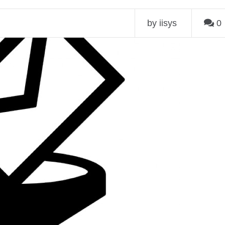
by iisys
0