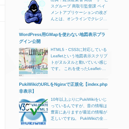
スグループ 商取引監督課 ペイ
メントアプリケーションの改ざ
んとは、オンラインでクレジッ
トカード情報を入力する時に、
悪意のある人がその入力フォー
WordPress用GMapを使わない地図表示プラ
ムをこっそり変えてしまうこと
グイン公開
です。これによって、ユーザー
HTML5・CSS3に対応している
が入力した大事な情報が盗まれ
Leafletという地図表示スクリプ
るのです。 2024年10月3日、タ
トがヌルヌルと動いていい感じ
リーズコーヒーが発表したとこ
です。 これを使ったLeaflet-
ろによると、約5万3000件のク
MapというWordPress用のプラ
レジットカード番号やセキュリ
グインがあり、喜んで使ってみ
ティコードが漏れてしまった可
PukiWikiのURLをNginxで正規化【index.php
たのですが、場所を登録するの
能性があるとのこと。この事件
非表示】
に少し手間がかかります。 一つ
の原因も改ざんでした。 この手
10年以上ぶりにPukiWikiをいじ
のマップに一つのマーカーを表
口は10年以上前からあるのに、
っているんですが、昔の情報は
示するのに特化した、
最近でも被害が後を絶ちませ
豊富にありますが最近の情報が
LatLng（経度緯度）を意識しな
ん。私たちも、オンラインでカ
乏しいですね。 PukiWikiの全盛
いでもいいGUIタイプのプラグ
ード情報を入力する時は、特に
期は、Nginxが誕生したばかり
インWP Leaflet Mapperを作り
注意が必要です。大切なお金や