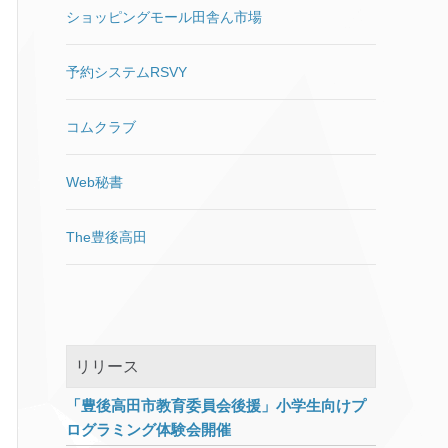
死のWindows 10 Version 1709
うボタンが無いインターフェイ
ショッピングモール田舎ん市場
せて、さらなる泥沼へと引き込
が復元しました。 今度はセーフ
スになってますが、頑張って先
もうとしてきます。 パソコンを
モードで起動してみました。
に進んでみました。 仮想PC・
チェックすると、無料アンチウ
予約システムRSVY
Windows 10はセ
[…]
ブラウザをプライベートモー
イルスソフトのavastに加えて
ド・LAN切り離し・IPアドレス
Smart PC Careというアプリが
変更等を行ったうえでの検証で
コムクラブ
インストールされていました。
す。アクセスするだけで様々な
「お客2276様のPC上で問題が
情報を抜かれる恐れがあります
検出されました」 → 「様」の
Web秘書
ので、安易に先に進むようなこ
位置違うからっ！という突っ込
とはしないようにしてくださ
みはさておき…。 7,000円で購
い。 APPLEっぽいサイトが表
The豊後高田
入したものは「警告表示ツー
示されました。 一見APPLE公
ル」と「無料avast」のセッ
式のように見えますが、中央の
ト。 もともと別のセキュリティ
入力フォーム以外はリンクすら
対策ソフトがインストールされ
されていない張りぼてです。 で
ていましたがお構いなしに導入
すが疑いの目を持って見ない限
されるため、パソコンのパフォ
リリース
り、偽サイトだということに気
ーマンスが非常に落ちてしまっ
づかないと思います。 フィッシ
ています。 このSmart PC Care
「豊後高田市教育委員会後援」小学生向けプ
ングサイトの見抜き方 騙されな
というアプリですが、インスト
ログラミング体験会開催
いためにはアドレスバーに表示
ールしてしまうと定期的に様々