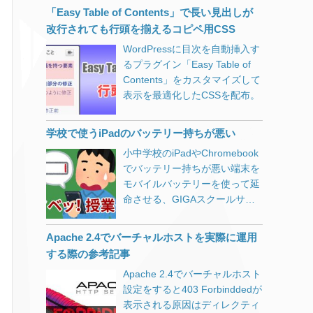
でしたので仕方ないのかもしれ
ましたので、良かったらお使い
情報を守るために、しっかり気
「Easy Table of Contents」で長い見出しが
ませんが。 PukiWikiの
ください。 地図タイルは
をつけましょう。 ↑ AIに生成さ
改行されても行頭を揃えるコピペ用CSS
index.php無しでURLを統一す
OpenStreetMapまたは地理院地
せてみた文章です。 ↓ 人間が書
WordPressに目次を自動挿入す
る URLの正規化としてまず、
図に対応しています。 readme
いてます。 漏洩した可能性があ
るプラグイン「Easy Table of
http://example.com/
に書き忘れてしまいましたが、
る情報は以下のように非常に深
Contents」をカスタマイズして
http://www.example.com/
マップ表示のショートコードは
刻なものです。 漏洩した可能性
表示を最適化したCSSを配布。
https://www.example.com/ これ
[lmap]で表示されます。（エル
がある情報 個人情報 ・氏名 ・
らをhttps://example.comに301
マップです。アイマップやイチ
住所 ・電話番号 ・性別 ・生年
リダイレクトしました。 これに
マップではありません） WP
月日 ・メールアドレス ・ログ
学校で使うiPadのバッテリー持ちが悪い
ついては各所に載っているよう
Leaflet Mapperのダウンロード
インID ・ログインパスワード
小中学校のiPadやChromebook
にserverディレクティブを追加
必須leaflet-
・配送先情報 クレジットカード
でバッテリー持ちが悪い端末を
して、return 301～といった感
mapper.zip（WordPress用MAP
情報 ・クレジットカード番号
モバイルバッテリーを使って延
じです。（ここでは詳細は割愛
登録プラグイン） Download
・カード名義人名 ・有効期限
命させる、GIGAスクールサポ
します） これで完璧！と思いつ
WordPress公式サイト 当サイト
・セキュリティコード 今回のタ
ーターの実体験。
つGoogle Search Consoleを眺
※WordPress公式サイトからの
リーズオンラインショップ程の
めているとindex.php有りと無
Apache 2.4でバーチャルホストを実際に運用
ダウンロードをおすすめしま
ECサイトであれば、私も安心
しが…。 pukiwiki.ini.phpの設定
す。（名称を変更等、新しいバ
する際の参考記事
してカード情報の入力をしてし
でindex.phpを表示しないとい
ージョンになっています）
まうと思います。 利用者が自己
Apache 2.4でバーチャルホスト
う項目があります。 // Shorten
Leaflet-Mapperのインストール
防衛をするのはかなり難しいで
設定をすると403 Forbinddedが
$script: Cut its file name
方法 普通のプラグインと同じで
す。 かといってECサイト側で
表示される原因はディレクティ
(default: not cut)