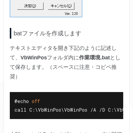
batファイルを作成します
テキストエディタを開き下記のように記述し
て、
VbWinPos
フォルダ内に
作業環境.bat
とし
て保存します。（スペースに注意・コピペ推
奨）
@echo 
off
call C:\VbWinPos\VbWinPos /A /D C:\VbWin