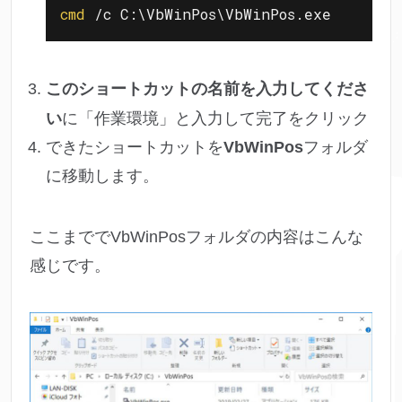
cmd
 /c C:\VbWinPos\VbWinPos.exe
このショートカットの名前を入力してくださ
い
に「作業環境」と入力して完了をクリック
できたショートカットを
VbWinPos
フォルダ
に移動します。
ここまででVbWinPosフォルダの内容はこんな
感じです。