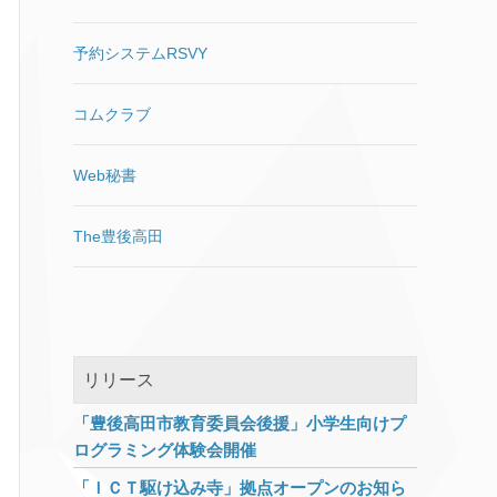
やアプリによる拡大表示機能が
$script: Cut its file name
選択します。 VMware
充実してきています。
(default: not cut)
Workstation Player上での各種
予約システムRSVY
[DropWin src=”https://www.ii-
//$script_directory_index =
OS動作報告 ichmyさんの
sys.jp/tips/506″]4Kモニ
[…]
‘index.php’; コメントアウトを
「VMwareで遊ぼうのこーな
コムクラブ
外して試してみましたが、何か
ー」というコンテンツがおすす
が違う。 確かに表示はされなく
めです。
なりました。 index.php有りの
Web秘書
膨大なURLがすでにGoogleにイ
ンデックスされているので、
The豊後高田
index.php有りで404エラーにな
ると困るのですが、結果は
index.phpを入れたURLでもち
ゃんとページが表示されまし
た。 しかしindex.phpが表示さ
れたままの状態。ステータスコ
リリース
ードは200。index.php有りと無
しの両方のページが存在した状
「豊後高田市教育委員会後援」小学生向けプ
態です。 ということでNginxの
ログラミング体験会開催
設定を変更しました。 server {
if ($request_uri ~*
「ＩＣＴ駆け込み寺」拠点オープンのお知ら