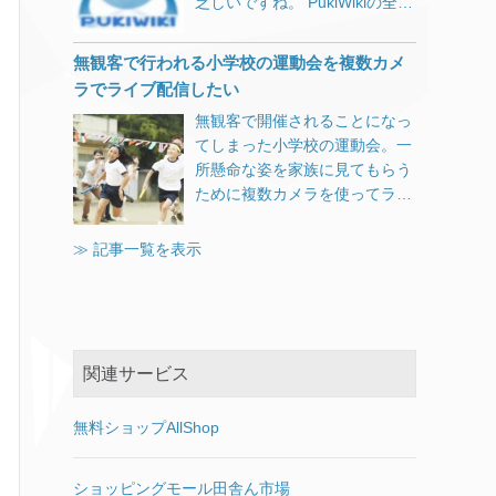
乏しいですね。 PukiWikiの全盛
製 VMware Playerは終了してお
するのですが、拡大表示設定な
ビルダーで作ってHTMLを貼り
期は、Nginxが誕生したばかり
きます。 ゲストOSがサスペン
どをすると、文字がぼやけてし
付けたり、WordやExcelから貼
でしたので仕方ないのかもしれ
ド状態であれば、その作業状態
無観客で行われる小学校の運動会を複数カメ
まいとてもお勧めできるもので
り付けたり、スペースで文字を
ませんが。 PukiWikiの
のまま複製されますが、ネット
ラでライブ配信したい
はありませんでした。
揃えたりと、なんだか悲惨なペ
index.php無しでURLを統一す
ワーク等の初期化のために後で
XGA（1024 x 768）がまだ出た
ージになってしまったりもしま
無観客で開催されることになっ
る URLの正規化としてまず、
再起動する必要があります。な
てのころ、とある会社の社長デ
す。 更新者のスキルに左右され
てしまった小学校の運動会。一
http://example.com/
るべくゲストOSはパワーオフ
スクの設定を行った際に、
にくいブロックエディタ ブロッ
所懸命な姿を家族に見てもらう
http://www.example.com/
の状態にしておいたほうが良い
VGA（640 x 480）にしたらと
クエディタの強みは、見栄えの
ために複数カメラを使ってライ
https://www.example.com/ これ
です。 【ステップ2】.vmxファ
ても喜んでもらったことがあり
良いページが直感的に作れるの
ブ配信できないか、多くの制約
らをhttps://example.comに301
イルのdisplayNameを変更 コピ
ました。内心（「もったいな
で、HTML・CSSを何も知らな
の中で試行錯誤しています。
リダイレクトしました。 これに
≫ 記事一覧を表示
ーしたフォルダの中にある拡張
い…」）と思っていましたが。
い人が更新やページの追加をし
ついては各所に載っているよう
子がvmxのファイルをテキスト
もう文字滲みまくり。 若い人は
ていっても、あまり酷い結果に
にserverディレクティブを追加
エディタで開きます。 この作業
解像度が高い＝多くの情報が表
はなりにくいという部分です。
して、return 301～といった感
をしないでも問題ありません
示できるというのを好みました
私は制作時に、クライアントの
じです。（ここでは詳細は割愛
が、同じ仮想マシン名が複数あ
ので、設定で文字を大きくする
Web担当者スキルに合わせて管
します） これで完璧！と思いつ
ると自分自身で区別がつかなく
関連サービス
ような人はあまり見かけません
理
[…]
つGoogle Search Consoleを眺
なりますので末尾に数字を足す
でした。 しかし最近はディスプ
めているとindex.php有りと無
等の変更をしておきます。 【ス
無料ショップAllShop
レイの解像度が高くなりすぎ
しが…。 pukiwiki.ini.phpの設定
テップ3】VMware Playerで仮
て、そのままでは非常に小さい
でindex.phpを表示しないとい
想マシンを開く 新しく作成した
文字となってしまうため、OS
ショッピングモール田舎ん市場
う項目があります。 // Shorten
フォルダにある.vmxファイルを