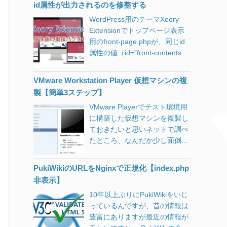
たが「今後何を基準にレイアウ
複数の学校の先生がそれぞれの
id属性が出力されるのを修整する
URL”>を<head>～</head>内に
「この更新プログラムをインス
再起動・シャットダウンをしよ
トを決めようか」と悩む出来事
担当枠を書き換えたり、毎年担
出力するように修正して完了で
トールすると、Windows の問
うとしてもいつまでもクルクル
WordPress用のテーマXeory
がありました。 下記をご覧くだ
当者が変わるることを考える
す。 ※ページURLには各ページ
題が修正されます。」と一瞬期
で止まるので、電源ボタンを長
Extensionでトップページ表示
さい。このサイトの記事です。
と、WordPressでは書く人によ
のURLを正確に書きます。
待したのですが、インテルのマ
押しで強制終了して改めて電源
用のfront-page.phpが、同じid
見る人の設定次第で表示は大き
って、見た目に大きな差が出て
イクロコード更新プログラムの
投入。 再起動後は快適に動作す
属性の値（id=”front-contents-1″
く異なる どちらも同じ記事で
しまうのです。 ページ更新・追
ようで、古いi7使いの私は対象
るものの、しばらくするとまた
とid=”front-service-1″をそれぞ
す。 1枚目が私の見ている環
加・削除のたびに数千円～数万
外。 一応害は無さそうだったの
同様の症状に。 危険を感じたの
れ複数）を持つ要素を出力して
境、2枚目が一般的な表示環境
VMware Workstation Player 仮想マシンの複
円をWeb制作会社に支払って更
で単独でインストールしてみま
で外付けHDDに最新のデータを
しまっているのを修正する方
です。 このコンテンツは
製【簡単3ステップ】
新依頼するという形態は、現在
した。 M
[…]
バックア
[…]
法。
「WordPress」＋「海外のテー
は稀なケースだと思います。
VMware Playerでテスト環境用
マ」を1時間程度の簡単なカス
WordPress等のCMSが主流にな
に構築した仮想マシンを複製し
タマイズだけ施したものです
り、クライアント自身が好きな
ておきたいと思いネットで調べ
が、パソコンから閲覧する際
タイミングでコンテンツの更新
たところ、なんだか少し面倒く
に、Windowsやブラウザのフォ
を行うように移り変わりまし
さそうに書いてある記事が多か
ントサイズを巨大化させている
た。 ですが、制作時にどんなに
ったのですが、3ステップの簡
PukiWikiのURLをNginxで正規化【index.php
のを忘れていました。 数年前か
頑張ってCSSを用意しておいて
単操作で出来ましたのでメモし
非表示】
ら近眼なのか年のせいか、小さ
も、更新する人が適切なHTML
ておきます。 VMware仮想マシ
い文字が非常に疲れるんです。
タグやショートコードを使わな
10年以上ぶりにPukiWikiをいじ
ンの複製【3ステップ】 【ステ
高解像度ディスプレイは人間の
ければ、素っ気ないページに仕
っているんですが、昔の情報は
ップ1】ワーキングディレクト
目の限界超え 時々訪問先で「文
上がってしまいます。 素っ気な
豊富にありますが最近の情報が
リ（ゲストOSフォルダ）の複
字が小さくて」という話を耳に
さすぎるからと、ホームページ