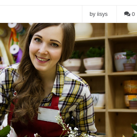
by iisys
0