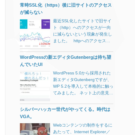
よっては cert-protection-
「サービス」タブからMicrosoft
最悪。 KB4103721 Intel SSD
ましたが、証明書更新時にいく
常時SSL化（https）後に旧サイトのアクセス
account-appleid-apple.com と
以外のサービスを全て停止した
600p / Pro 6000pシリーズを搭
つかの問題に遭遇しましたの
が減らない
http://（またはhttps://）が省略
状態ですが、Chromeで作業し
載している場合に、起動しなく
で、レポートしておきます。
されて表示されます。 以下のよ
最近SSL化したサイトで旧サイ
ている限り何時間でも問題が発
なる問題。 Microsoftからの情
【現象】一部のドメインで自動
うな場合にはさらに注意が必要
ト（http）へのアクセスが一向
生しないで使えています。 しか
報 東芝BG3シリーズを搭載した
更新が効かず、証明書の期限切
です。
に減らないという現象が発生し
し別のアプリを操作しようと、
デバイスでバッテリー残量表示
れを起こしてしまう。 Webサ
apple.example.com/rmd_nid_v
ました。 httpへのアクセスを
タスクバーをクリックすると反
が正常に表示されない問題。
ーバーによるリダイレクト設定
css…
301リダイレクトでhttpsへ遷
応しなくなる時があります。
Microsoftからの情報 IObitなど
well-knownディレクトリのパー
google.example.com/rmd_nid_
移。 Google Search Consoleの
（長時間経過した時にはほぼ確
の特定アプリを使用している環
WordPressの新エディタGutenbergは待ち望
ミッション設定 WordPress等
vcss… ドメイン名
プロパティにhttpsサイトを追
実に） 電源管理でドライブの電
境で、再起動ができなるなる問
んでいたUI
CMSを動かしている場合の
「example.com」の前にドット
加。旧サイトも削除せずに監
源が切れないようにしてみた
題。 海外情報サイト 上記に該
HTTPステータスコードの問題
WordPress 5.0から採用された
「.」が入っている場合、それよ
視。 これで安心してしまってい
り、ページファイル
当していない場合でも多くの不
上記のような環境下でSSL証明
新エディタGutenbergですが、
り左側はドメインの保有者が自
たのですが、1ヶ月経っても、
（pagefile.sys）を削除してみ
具合報告。 スタートボタンなど
書の更新がうまくいかずに期限
WP 5.2を導入して本格的に触っ
由に好きな文字を設定できるサ
Google Search Consoleで旧サ
たりしましたが症状変わらず。
が押せなり、再起動もできない
切れを起こしてしまい、該当ド
てみました。 ネット上の意見は
ブドメインと呼ばれます。 一番
イト（http）の表示回数が減ら
また、アクティビティを止めた
Windows Update で履歴が表示
メインのサイトを開こうとする
賛否両論のようです。 （否定派
最初に知っている名前が入って
ない。（一時的に減少しました
り、履歴を完全にクリアしたり
されない（＝削除もできない）
とブラウザ警告がでて表示され
が圧倒的に目につきますが、声
いるからといって絶対に信用し
が、盛り返してきている）平均
もしましたが症状変わらず。 以
Windowsが起動しない Chrome
シルバーハッカー世代がやってくる。時代は
ないという事象がネット上でも
を上げるのは決まって反対派が
てはいけません。
掲載順位に至っては上昇してい
下のコマンドでWindows
の不具合が改善されていない
VGA。
多く見受けられました。 該当ド
多数ですので…。） 追記：
itunes.apple.com これはitunes
る。 どうもおかしいと思い調べ
Updateをクリアしてみました
Windows 10 バージョン
メインの本来のルートディレク
Webコンテンツの制作をするに
Classic Editorプラグインのダウ
がサブドメインですが、その右
たところ、もともとHTTPヘッ
が、こちらも変わらず。 net
1709（RS3）で安泰？ 不具合
トリでは無く、認証専用のディ
あたって、Internet Explorer／
ンロード数（5,000,000以上）
側を見るとドメイン名がapple.
ダとしてcanonical属性を出力し
stop usosvc net stop dosvc net