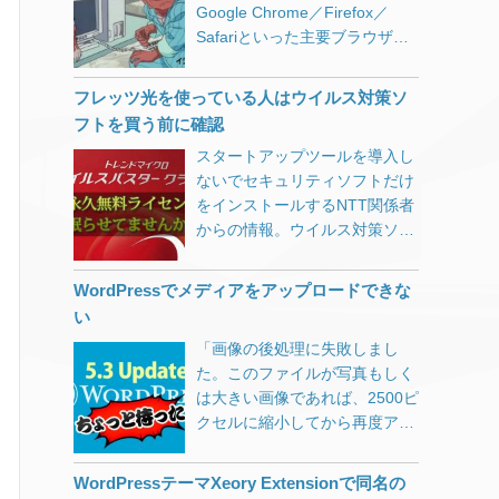
発生時は私もWindows 10 バー
レクトリを用意しておく方法
Google Chrome／Firefox／
と評価を見る限り、以前のエデ
[…]
ていたのですが、スキンをカス
stop wuauserv net stop
ジョン1709（RS3）を使ってい
で、多くの運用方法に対応する
Safariといった主要ブラウザに
ィタの人気が伺えます。
タマイズした際に書き出されな
cryptSvc net stop bits net stop
ました。 1709用の更新プログ
ことができます。
加えて携帯電話での表示も乱れ
NetCommonsのようなUI
くなってしまっていたようで
msiserver ren
ラムKB4134196のMicrosoft情
/usr/local/www/letsencrypt バー
ないようにと、クロスブラウザ
NetCommonsというCMSをご
す。 これはChromeのデベロッ
%systemroot%\SoftwareDistrib
フレッツ光を使っている人はウイルス対策ソ
報に以下の記載がありました。
チャルドメイン運用の場合、上
対応に多くの時間を費やしてき
存知でしょうか。 今から10年
パーツールを使って以下のよう
ution SoftwareDistribution.old
フトを買う前に確認
「このビルドには、KB4103731
記のようなディレクトリを作成
ました。 その後HTMLの文書構
以上前になるのですが、各学校
に確認しました。 HTTPレスポ
ren
のすべての機能強化が含まれて
しておき、それをwebrootに指
スタートアップツールを導入し
造が重要視されるようになり、
で簡単にWebサイトを管理でき
ンスヘッダ・リクエストヘッダ
%systemroot%\System32\catro
います。」 これが原因かと思い
定します。 # certbot certonly –
ないでセキュリティソフトだけ
テーブルタグを使ってページレ
るように、NetCommonsを使っ
の確認方法 Chromeを開き[F12]
ot2 catroot2.old del
ましたが、KB4134196はそもそ
webroot -w
をインストールするNTT関係者
イアウトをすることも減り、ま
たシステム提案を教育委員会に
を押してデベロッパーツールを
“%ALLUSERSPROFILE%\Micro
もMobile用の更新プログラムな
/usr/local/www/letsencrypt -d
からの情報。ウイルス対策ソフ
たフラットデザインというシン
行った覚えがあります。（スル
開く。 Networkタブを選択して
soft\Network\Downloader\qmgr.
ので今回の件とは関係なさそう
DOMAINNAME 証明書が無事に
トを購入するまえにフレッツ光
プルなデザインが好まれる風潮
ーされたと思っていたら翌年に
おく。 HTTPヘッダを確認した
db” del
です。 なんとか安定稼働するま
発行されたら、Webサーバーの
の無料ライセンスを確認しない
になり、クロスブラウザ対応も
は似たようなシステムが導入さ
いページを開く。 Nameの一番
WordPressでメディアをアップロードできな
“%ALLUSERSPROFILE%\Micro
での道のり 世間で
設定をしておきます。 Nginxの
ともったいない。
だいぶ楽になりました。 さらに
れていましたが…） WordPress
上（AdSense等がある場合は2
い
soft\Network\Downloader\qmgr.
1803（RS4）の不具合が騒がれ
設定例 webroot.conf location ^~
スマホやタブレットが急速に普
は「文章を書く」のに対して、
番目以降になっている場合があ
jfm” net start msiserver net
始めた2018年5月上旬当初、私
「画像の後処理に失敗しまし
/.well-know
[…]
及したおかげでレスポンシブデ
NetCommonsは「ブロックを配
ります）にある該当ページをク
start bits net start cryptSvc net
はまだ1709（RS3）を使ってい
た。このファイルが写真もしく
ザインが主流となり、構造化さ
置」するのに特化していたた
リックする。 Headersタブをク
start wuauserv net start dosvc
ました。 Chromeを開いて作業
は大きい画像であれば、2500ピ
れたHTMLとメディアクエリを
め、HTML知識が無い方でもコ
リックするとレスポンスヘッダ
net start usosvc 5月17日に
している最中にスタートボタン
クセルに縮小してから再度アッ
書いたCSSで多くのブラウザに
ンテンツの書き換えや追加時
やリクエストヘッダが確認でき
Windows 10 バージョン
が効かなかったり、新しいウィ
プロードしてください。」とい
対応できるようにもなりまし
に、それなりの見た目が維持で
ます。 全てのページで<link
1803（RS4）更新プログラム
ンドウが開かなかったりと、パ
うWordPress 5.3のエラーにつ
た。 さて前置きが長くなりまし
きるという利点がありました。
WordPressテーマXeory Extensionで同名の
rel=”canonical” href=”ページ
KB4100347が出ていました。
ソコンがフリーズ気味になる。
いて。