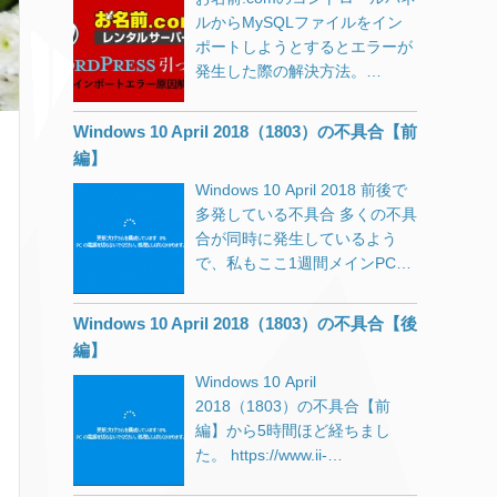
ういったサイトもあると思いま
ので、安易に先に進むようなこ
ルからMySQLファイルをイン
すが、SSL証明書を失効してし
とはしないようにしてくださ
ポートしようとするとエラーが
まっているサイトが大多数で
い。 APPLEっぽいサイトが表
発生した際の解決方法。
す。 常時SSLへの対応 Google
示されました。 一見APPLE公
WordPressのファイル転送は
らが推し進めている常時SSL化
式のように見えますが、中央の
FileZilla（SFTP）を使って問題
がかなり浸透してきました。 常
Windows 10 April 2018（1803）の不具合【前
入力フォーム以外はリンクすら
なく完了。
時SSL化とは、Webサイト全体
されていない張りぼてです。 で
編】
をHTTPS化する（暗号化する）
すが疑いの目を持って見ない限
Windows 10 April 2018 前後で
ことを言います。 以前は個人情
り、偽サイトだということに気
多発している不具合 多くの不具
報を送信するフォームを設置し
づかないと思います。 フィッシ
合が同時に発生しているよう
たページだけに使われるのが一
ングサイトの見抜き方 騙されな
で、私もここ1週間メインPCと
般的でしたがここ数年で急速に
いためにはアドレスバーに表示
格闘してきました。 Windows
常時SSL化が推し進められ、ブ
されているURLをよく見てくだ
10 バージョン1803（RS4）
ラウザによっては、SSL化され
Windows 10 April 2018（1803）の不具合【後
さい。まずこの習慣をつけまし
Google ChromeやCortanaなど
ていないページは警告表示され
編】
ょう。 見るのは最初に現れるス
を開いてしばらくすると、OS
るようにまでなってきました。
ラッシュ「/」よりも左側です。
Windows 10 April
を巻き込んでフリーズしたり不
SSL化が進んだ背景についての
それよりも後（右側）は一切気
2018（1803）の不具合【前
具合が発生する問題。 これらを
詳細はこちらのサイトに詳しく
にしないで大丈夫です。
編】から5時間ほど経ちまし
解消するために、早速
書いてあります。 IISYSでは
http://cert-protection-account-
た。 https://www.ii-
KB4103721という更新プログラ
2017年よりLet’s Encryptを使っ
appleid-apple.com ブラウザに
sys.jp/notes/331 msconfigの
ムが配信されましたが、これが
た常時SSL試験運用をして参り