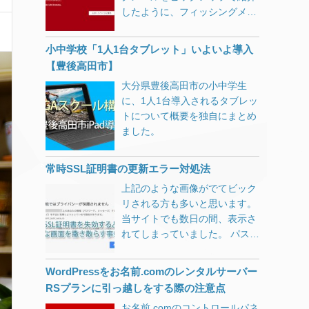
したように、フィッシングメー
ルが毎日山ほど届きます。せっ
かくなので訪問してみました。
小中学校「1人1台タブレット」いよいよ導入
フィッシングサイトに嵌ってみ
【豊後高田市】
ました 最近のブラウザはデフォ
大分県豊後高田市の小中学生
ルト設定で注意喚起してくれま
に、1人1台導入されるタブレッ
す。 Chromeの場合 Firefoxの
トについて概要を独自にまとめ
場合 Firefoxのほうがキッパリ
ました。
と言い切っていてかっこいいで
すね。 どのブラウザも、うっか
り誤クリックで進んでしまわな
常時SSL証明書の更新エラー対処法
いように「無視して進む」とい
上記のような画像がでてビック
うボタンが無いインターフェイ
リされる方も多いと思います。
スになってますが、頑張って先
当サイトでも数日の間、表示さ
に進んでみました。 仮想PC・
れてしまっていました。 パスワ
ブラウザをプライベートモー
ード、メッセージ、クレジット
ド・LAN切り離し・IPアドレス
カード情報などを不正に取得し
変更等を行ったうえでの検証で
WordPressをお名前.comのレンタルサーバー
ようとしている可能性がありま
す。アクセスするだけで様々な
RSプランに引っ越しをする際の注意点
す。 してません…。 中にはそ
情報を抜かれる恐れがあります
お名前.comのコントロールパネ