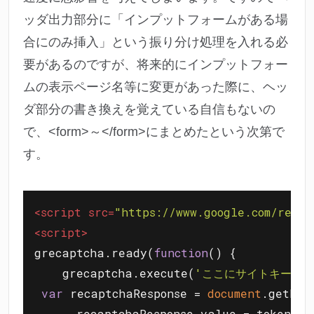
ッダ出力部分に「インプットフォームがある場
合にのみ挿入」という振り分け処理を入れる必
要があるのですが、将来的にインプットフォー
ムの表示ページ名等に変更があった際に、ヘッ
ダ部分の書き換えを覚えている自信もないの
で、<form>～</form>にまとめたという次第で
す。
<
script
src
=
"https://www.google.com/r
<
script
>
grecaptcha.ready(
function
(
) 
{

    grecaptcha.execute(
'ここにサイトキーを入
var
 recaptchaResponse = 
document
.getEle
      recaptchaResponse.value = token;
