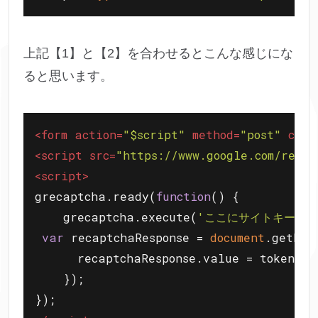
上記【1】と【2】を合わせるとこんな感じにな
ると思います。
<
form
action
=
"$script"
method
=
"post"
clas
<
script
src
=
"https://www.google.com/r
<
script
>
grecaptcha.ready(
function
(
) 
{

    grecaptcha.execute(
'ここにサイトキーを入
var
 recaptchaResponse = 
document
.getEle
      recaptchaResponse.value = token;

    });
