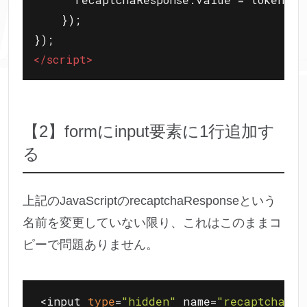
    });

</
script
>
【2】formにinput要素に1行追加す
る
上記のJavaScriptのrecaptchaResponseという
名前を変更していない限り、これはこのままコ
ピーで問題ありません。
 <input 
type
=
"hidden"
 name=
"recaptchaRes