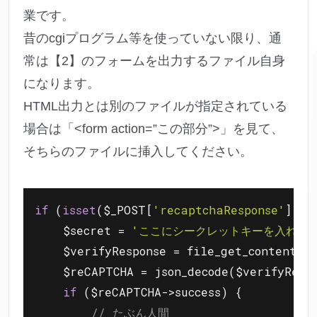
業です。
昔のcgiプログラム等を使っていない限り、通
常は【2】のフォームを出力するファイル自身
になります。
HTML出力とは別のファイルが指定されている
場合は「<form action=”この部分”>」を見て、
そちらのファイルに挿入してください。
if
 (
isset
($_POST[
'recaptchaResponse'
]) &
    $secret = 
'ここにシークレットキーを入れる'
    $verifyResponse = file_get_contents(
'
    $reCAPTCHA = json_decode($verifyRespo
if
 ($reCAPTCHA->success) {

// たぶん人間