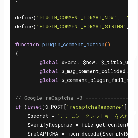
define(
'PLUGIN_COMMENT_FORMAT_NOW'
,  
'&n
define(
'PLUGIN_COMMENT_FORMAT_STRING'
, 
"
function
plugin_comment_action
()
{

global
 $vars, $now, $_title_upda
global
 $_msg_comment_collided, $_
global
 $_comment_plugin_fail_msg;
// Google reCaptcha v3 ----------------
if
 (
isset
($_POST[
'recaptchaResponse'
]) &
    $secret = 
'ここにシークレットキーを入れる'
    $verifyResponse = file_get_contents(
'
    $reCAPTCHA = json_decode($verifyRespo