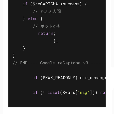
if
 ($reCAPTCHA->success) {

// たぶん人間
    } 
else
 {

// ボットかも
return
;

  		);

    }

// END --- Google reCaptcha v3 ---------
if
 (PKWK_READONLY) die_message(
'
if
 (! 
isset
($vars[
'msg'
])) 
retur