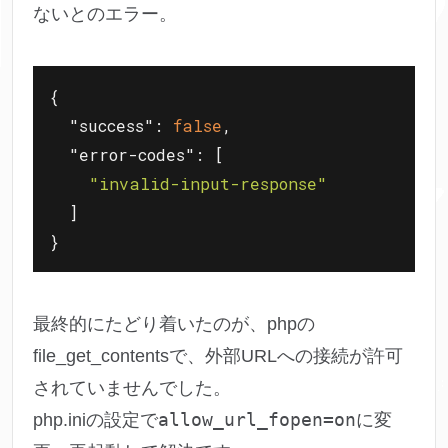
ないとのエラー。
{

"success"
: 
false
,

"error-codes"
: [

"invalid-input-response"
  ]

最終的にたどり着いたのが、phpの
file_get_contentsで、外部URLへの接続が許可
されていませんでした。
allow_url_fopen=on
php.iniの設定で
に変