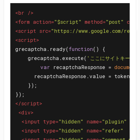
<
br
 />
<
form
action
=
"$script"
method
=
"post"
clas
<
script
src
=
"https://www.google.com/r
<
script
>
grecaptcha.ready(
function
(
) 
{

    grecaptcha.execute(
'ここにサイトキーを入
var
 recaptchaResponse = 
document
      recaptchaResponse.value = token;

    });

</
script
>
<
div
>
<
input
type
=
"hidden"
name
=
"plugin"
val
<
input
type
=
"hidden"
name
=
"refer"
val
<
input
type
=
"hidden"
name
=
"comment_no"