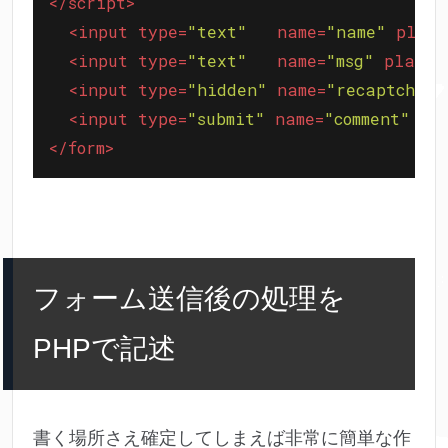
</
script
>
<
input
type
=
"text"
name
=
"name"
place
<
input
type
=
"text"
name
=
"msg"
placeh
<
input
type
=
"hidden"
name
=
"recaptchaRe
<
input
type
=
"submit"
name
=
"comment"
va
</
form
>
フォーム送信後の処理を
PHPで記述
書く場所さえ確定してしまえば非常に簡単な作