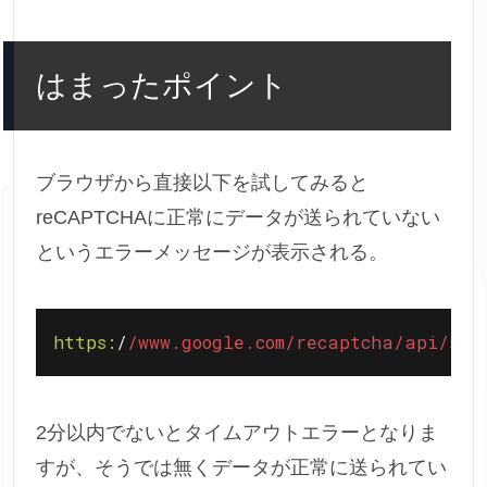
はまったポイント
ブラウザから直接以下を試してみると
reCAPTCHAに正常にデータが送られていない
というエラーメッセージが表示される。
https:
/
/www.google.com/recaptcha
/api/sit
2分以内でないとタイムアウトエラーとなりま
すが、そうでは無くデータが正常に送られてい