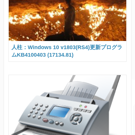
人柱：Windows 10 v1803(RS4)更新プログラ
ムKB4100403 (17134.81)