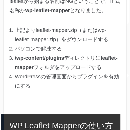
leafletから始まる名前はNGということで、正式
名称が
wp-leaflet-mapper
となりました。
上記よりleaflet-mapper.zip（またはwp-
leaflet-mapper.zip）をダウンロードする
パソコンで解凍する
/wp-content/plugins
ディレクトリに
leaflet-
mapper
フォルダをアップロードする
WordPressの管理画面からプラグインを有効
にする
WP Leaflet Mapperの使い方