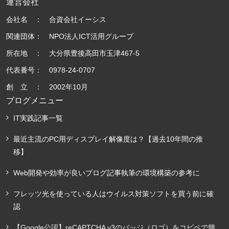
運営会社
会社名 ： 合資会社イーシス
関連団体： NPO法人ICT活用グループ
所在地 ： 大分県豊後高田市玉津467-5
代表番号： 0978-24-0707
創 立 ： 2002年10月
ブログメニュー
IT実践記事一覧
最近主流のPC用ディスプレイ解像度は？【過去10年間の推
移】
Web開発や効率が良いブログ記事執筆の環境構築の参考に
フレッツ光を使っている人はウイルス対策ソフトを買う前に確
認
【Google公認】reCAPTCHA v3のバッジ（ロゴ）をコピペで簡