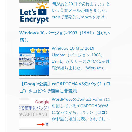
ない仕様＆表示上限が設けら
たからこそ実現できるニーズを
間があと20日で切れますよ」と
うとしてもいつまでもクルクル
KB4100403（17134.81）の概
ジナルは↓これです。
れ、さらに規約変更が重ねられ
発掘して大ブーム。 → 電柱に
いう英文メールが届きました。
で止まるので、電源ボタンを長
要 Internet Explorerの問題によ
WR8700Nのレビューはこちら
て、今では1,000回表示で7ドル
埋め込んで全日本LAN化。プロ
cronで定期的にrenewをかけて
押しで強制終了して改めて電源
り、Webページへの複数回の訪
が参考になります。 2010年の
に。 今やネット上の情報を検索
バイダ困りますね。 消火栓みた
自動更新しているのですが、何
投入。 再起動後は快適に動作す
問で特定の非同期シナリオで
製品ですのでIEEE802.11n/11a
するにはGoogleに登録されてい
いに有線LANをあちこちに設置
か設定がおかしいのかなと思
るものの、しばらくするとまた
Webワーカー間の通信が失敗す
しか対応していないのと2スト
なければ、砂漠のド真ん中にお
Windows 10 バージョン1903（19H1）はいい
しておくとか。 ただ、いくら1
い、複数のssl証明書を管理して
同様の症状に。 危険を感じたの
る可能性があります。 更新され
リーム（アンテナが2本）のた
店を開店したようなものです。
感じ
万円ちょっとだからといっても
いるサーバにログインをしてみ
で外付けHDDに最新のデータを
たタイムゾーン情報に関する追
めか、別の階でのWiFiは遅く、
検索エンジン大手もほとんどが
Windows 10 May 2019
実用的なパソコンとして考えて
ました。 原因が良くわからなか
バックア
[…]
加の問題に対処します。 クロー
3台・4台と接続すると良く通信
独自システムの開発をやめてし
Update（バージョン 1903、
はダメだと思います。Wi-Fi環
ったので、該当ドメインを登録
ズドキャプションの設定がアッ
が切れたりしていました。 業務
まい、Googleのシステムに頼っ
19H1）がリリースされて1ヶ月
境があってインターネットする
し直すために現在の更新情報フ
プグレード後に保持される問題
用はYAMAHA、家庭用はNECと
ている一強の前で、検索アルゴ
程が経ちました。 Windowsの
だけならアマゾンのタブレット
ァイルを削除しました。 rm
を解決します。 オーディオまた
いう信念を10年以上貫いてきま
リズムが変更されるたびに為す
大型アップデートでは毎回トラ
がおすすめです。 （くどいよう
/usr/local/etc/letsencrypt/renew
はビデオの再生が開始されてい
したが、家庭用ならバッファロ
すべもなく、阿鼻叫喚の巷と化
ブルに見舞われるのですが、今
ですが宣伝ではありません。な
al/DOMAIN.conf 上記が正しい
る間に新しいオーディオエンド
ーもありかな…と。（NTTが切
【Google公認】reCAPTCHA v3のバッジ（ロ
しています。 無料提供されてき
回は個人的には良いOSだと思
のでリンク張ってません。アフ
コマンドですが、深夜のせいか
ポイントを作成すると、
り替え工事の際に施策ルータと
ゴ）をコピペで簡単に非表示
た翻訳APIが有料化になったこ
っています。 Windows 10 April
ィリエイトのために書かれたブ
使い慣れないマウスのせいか、
Microsoft Edgeや他のアプリケ
して提供しているのがBuffalo又
ともありました。 一部の国では
WordPressのContact Form 7に
2018(1803)の時には不具合が多
ログだらけで、最近うんざり
rm
ーションが応答を停止する原因
はYAMAHAだったのがトドメ）
Gmailの有料化。 もうある意味
対応しているreCAPTCHAがv3
く、ディスクドライブを疑い
と…話が脱線するのでまた後日
/usr/local/etc/letsencrypt/renew
となる信頼性の問題が解決され
お買い得品をネットで見つけて
「神」ですね。生かされている
になってから、バッジ（ロゴ）
SSDを買い替えてしまいまし
記事にしますね。） 「Fire HD
al ん？ディレクトリだから消せ
ます。 dGPUを持つ特定のハー
買ったのが「WSR-
ので何も言えない。 検索エンジ
が邪魔な場所に表示されてしま
た。 今回は、数台の予備パソコ
8 タブレット」定価で8,980円
ないよと英文メッセージ。 conf
ドウェアでWindows Helloの登
2533DHPL」です。 バッファロ
ンの初期から一貫して「競合を
うようになりました。 これは
ンで試してみて特に不具合が無
って安すぎ。セールだと6,000
なのにディレクトリなのか。と
録が失敗する可能性がある問題
ーのルータは、WSR-
圧倒したサービスを無料提供し
Contact Form 7の問題ではな