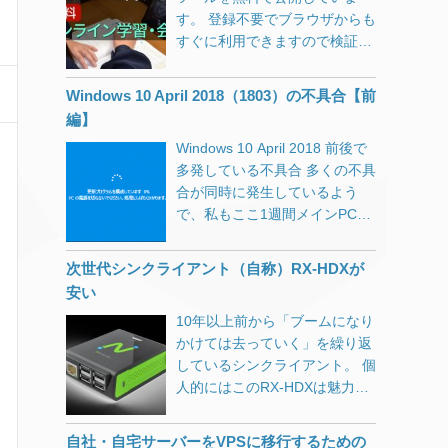
す。 登録不要でブラウザからも
すぐに利用できますので検証と
してご活用ください。
Windows 10 April 2018（1803）の不具合【前
編】
Windows 10 April 2018 前後で
多発している不具合 多くの不具
合が同時に発生しているよう
で、私もここ1週間メインPCと
格闘してきました。 Windows
10 バージョン1803（RS4）
次世代シンクライアント（自称）RX-HDXが
Google ChromeやCortanaなど
安い
を開いてしばらくすると、OS
10年以上前から「ブームになり
を巻き込んでフリーズしたり不
かけては去っていく」を繰り返
具合が発生する問題。 これらを
しているシンクライアント。 個
解消するために、早速
人的にはこのRX-HDXは魅力感
KB4103721という更新プログラ
じます。 値段も日本円にして1
ムが配信されましたが、これが
万円強で、見た目も派手さもい
最悪。 KB4103721 Intel SSD
自社・自宅サーバーをVPSに移行するための