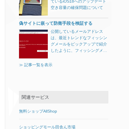
によるトラブルは一切ありませ
えます。 スマホやタブレットも
ているiOS18へのアップデート
っかっている日本企業、大丈夫
がされていました。 display:
の問題 ディスプレイの明るさを
替えてください。 Let’s Encrypt
んでした。 ダウンロード時間を
WiFi回線が安定し、ブロスタや
空き容量の確保問題について
でしょうか。 Gma
[…]
hidden; で非表示にしてしまう
調整できない “Dolby Atmos”ヘ
の登録をやり直す ドメインごと
除いて、更新にかかった時間は
スリザリオがぬるぬる動くよう
とスパム防止が効かなくなるそ
ッドフォンおよびホームシアタ
の情報ファイルを削除 以下を消
3分程度、1回の再起動だけでし
になったと評判です。 屋根裏に
うです。 reCAPTCHA v3のバッ
偽サイトに嵌って防衛手段を検証する
ーでオーディオが機能しない ユ
します。
た。 ただ更新後ログインをし
潜ってLANケーブル引っ張ろう
ジをGoogle公認の方法で非表示
ーザープロファイルディレクト
/usr/local/etc/letsencrypt/live/D
公開しているメールアドレス
て、すぐにWindows Update画
かと、釣り竿まで用意していた
にする よく探せばGoogleの
リに表示されるフォルダーとド
OMAIN_DIR
は、最近トレンドなフィッシン
面を開いたところ真っ白で一瞬
のが不要になりました。 無理な
FAQにありました。 以下の表示
キュメントが重複する 緩和策の
/usr/local/etc/letsencrypt/renew
グメールをピックアップで紹介
ドキッとしました。
ら屋外から引っ張ろうと、防水
をすればバッジを非表示にして
ある問題 外付けUSBデバイスま
al/DOMAIN.conf
したように、フィッシングメー
（KB410372あたりでWindows
LANケーブルを「欲しいものリ
も構わない This site is
たはメモリカードを接続してア
/usr/local/etc/letsencrypt/archiv
ルが毎日山ほど届きます。せっ
Updateが表示されないのを嫌と
スト」に
[…]
protected by reCAPTCHA and
ップデートしようとするとエラ
e/DOMAIN_DIR ここでも注
かくなので訪問してみました。
いうほどみたばかりなので。そ
≫ 記事一覧を表示
the Google <a
ーが発生する Bluetoothデバイ
意。 ※真似るな危険！ ↓↓↓ rm
フィッシングサイトに嵌ってみ
のあたりの詳細はWINDOWS
href=”https://policies.google.co
スを検出もしくは接続できない
-r
ました 最近のブラウザはデフォ
10 APRIL 2018（1803）の不具
m/privacy”>Privacy Policy</a>
夜間モードが適用されない
/usr/local/etc/letsencrypt/archiv
ルト設定で注意喚起してくれま
合【前編】をご覧ください。）
and <a
「Intel Display Audio」がバッ
e DOMAIN_DIR として、今度
す。 Chromeの場合 Firefoxの
もう一回再起
[…]
href=”https://policies.google.co
テリーを過剰に消費する 「カメ
はarchiveディレクトリまで消
場合 Firefoxのほうがキッパリ
関連サービス
m/terms”>Terms of Service</a>
ラ」アプリが起動できない Wi-
[…]
と言い切っていてかっこいいで
apply. コンタクトフォームを表
Fi接続が断続的に失われる
すね。 どのブラウザも、うっか
無料ショップAllShop
示させるページごとに入れるの
AMD RAIDドライバーの非互換
り誤クリックで進んでしまわな
も面倒ですし、のちのち別のペ
性問題 D3Dアプリケーションお
いように「無視して進む」とい
ージにフォームを追加すること
よびゲームが回転ディスプレイ
うボタンが無いインターフェイ
ショッピングモール田舎ん市場