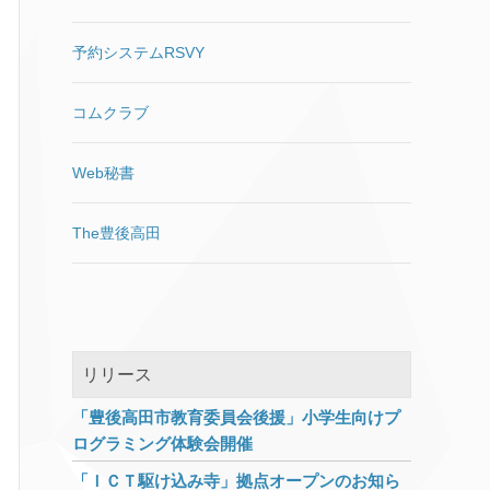
になった時にはきっと忘れてし
で全画面モードに入らない 古い
スになってますが、頑張って先
まっているので、コンタクトフ
バージョンの「BattlEye」アン
に進んでみました。 仮想PC・
予約システムRSVY
ォームの送信ボタン下に1行で
チチートソフトとの非互換性問
ブラウザをプライベートモー
書き込みました。 <p
題 Windows 10 1903の目玉
ド・LAN切り離し・IPアドレス
class=”recaptcha_policy”>This
「Sandbox」 目玉と言われてい
変更等を行ったうえでの検証で
コムクラブ
site is protected by
るサンドボックスですが、以前
す。アクセスするだけで様々な
reCAPTCHA and the Google<a
Hyper-Vを試した際にホストの
情報を抜かれる恐れがあります
Web秘書
href=”https://policie
[…]
設定をあれこ
[…]
ので、安易に先に進むようなこ
とはしないようにしてくださ
い。 APPLEっぽいサイトが表
The豊後高田
示されました。 一見APPLE公
式のように見えますが、中央の
入力フォーム以外はリンクすら
されていない張りぼてです。 で
すが疑いの目を持って見ない限
リリース
り、偽サイトだということに気
づかないと思います。 フィッシ
「豊後高田市教育委員会後援」小学生向けプ
ングサイトの見抜き方 騙されな
ログラミング体験会開催
いためにはアドレスバーに表示
されているURLをよく見てくだ
「ＩＣＴ駆け込み寺」拠点オープンのお知ら