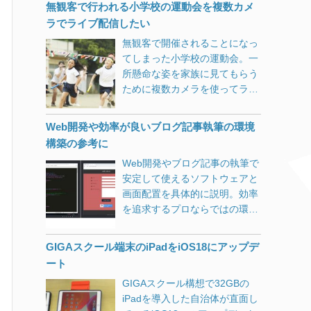
かったので、先日メインマシン
円前後に。パッ
[…]
深く考えもせずRオプション追
に対処します。 特定のベンダー
無観客で行われる小学校の運動会を複数カメ
2533DHP（L無し）とかWXR-
て、ライバルを撤退もしくは吸
く、Googleが出力しています。
も手動で導入しました。 以下は
加。 rm -R
のNVMeデバイスを搭載したシ
ラでライブ配信したい
2533DHPとか間違い探しみた
収したうえで市場を独占して、
Googleにしてみれば謙虚に右下
あくまでも個人的な感想です。
/usr/local/etc/letsencrypt/renew
ステムの電源回生に関する問題
いな型番号が多いので、気を付
十分なアドバンテージができた
無観客で開催されることになっ
を選んだのかもしれませんが、
Windows Updateが軽くなった
al （￣▽￣||| … Enter押し
に対処します。 Intel SSD問題
けてください。 IPoE（IPv6）
ところで有料化」という完璧な
てしまった小学校の運動会。一
右下は多くのサイトで「トップ
印象です。 全体的な動作がOS
て1秒後に気付きました。
は対策済み。 東芝バッテリ問題
には対応していませんが、4ス
ビジネスモデル。 なんかgifや
所懸命な姿を家族に見てもらう
に戻る」アイコンが表示される
インストール直後のパソコンと
renewalディレクトリごと消し
も対策済みだが6月まで待て
トリームで
mp3と似てるんですけどね。 世
ために複数カメラを使ってライ
大事な場所です。 （もっとも
いった感じでキビキビしていま
てしまった…。 全てのドメイン
と。 私は4番目のオーディオ・
1733Mbps（5GHz）＋
界中を敵にまわして事実上敗北
ブ配信できないか、多くの制約
Googleがそれを知らないはずも
す。 Windows 10 1903(19H1)
のssl更新ファイルが消失しまし
ビデオが関係する不具合対策に
800Mbps（2.4GHz）が魅力で
してしまったUNISYS社らとの
の中で試行錯誤しています。
ないので、注目させたかったの
へのアップデート方法
た。 Unix系のOSにはWindows
Web開発や効率が良いブログ記事執筆の環境
期待。 2018年5月28日の正午に
実売価格7,000～8,000円。 9年
大きな違いは、企業として巨大
でしょうか。） スタイルシート
Windows 10 May 2019
のようなゴミ箱はありません。
構築の参考に
なってもこのサイトの更新がな
前の機器とはさすが違います
化するまでじっくり待ったの
のposition: absolute; を
Update（バージョン 1903、
復旧ツールもあるみたいです
かったら、お察しください。
ね。 別の階で2台のパソコンを
と、エンドユーザからは徴収し
Web開発やブログ記事の執筆で
JavaScriptで追加すれば好きな
19H1）は、まだ自動配信はさ
が、稼働中サーバにいきなり入
KB4100403(17134.81)ダウンロ
使っているのですが、どちらも
ないという方針でしょうか。 そ
安定して使えるソフトウェアと
位置に移動できますが、親要素
れていないようです。 2019年6
れてみるのも気が引けたので、
ード先 Windows Update カタロ
USBタイプの無線LAN子機を使
の気になれば規約やアルコリズ
画面配置を具体的に説明。効率
を変えられないのであまり実用
月上旬からWindows Updateの
潔くあきらめて手動で復旧させ
グ（KB4100403） KB4100403
っています。それも1,000円も
ムをちょいちょいと変更して、
を追求するプロならではの環
的ではありません。 JavaScript
手動確認で更新ができるように
る事にしました。 私の環境で
情報 以下2018年5月28日18時
しない11acには非対応で
自社に都合の悪い情報を抹消す
境・レイアウトを参考に、今以
でgrecaptcha-badgeクラスを
なりましたが、Microsoft
は/usr/local/etc/letsencryptです
追記 更新が遅くなってしまいま
2.4GHz専用のもの。 それでも
る事なんて簡単なわけですし。
上に使い勝手の良い環境構築に
appendChildしてみたりしまし
Windows 10のダウンロードか
GIGAスクール端末のiPadをiOS18にアップデ
が、/etc/letsencryptの場合も多
したが、KB4100403更新プログ
平均して下り速度100Mbps～
スマホは現在Apple（iPhone）
お役立てください。
たが、トークンの発行がうまく
らもダウンロードできます。
ート
いようですので、読み替えてく
ラムのスタンドアロンインスト
200Mbps 出ています。 さらに
が対抗していますが、勢いがな
いかなくなったり不安定でした
Windows 10 1903は不具合も多
ださい。 またcertbotコマンド
ールが無事に完了しバージョン
非常に安定しています。 有線も
GIGAスクール構想で32GBの
くなってしまったら次は
ので断念しました。 ネットで検
数ある模様 以下、Impress
はcertbot-autoになっているよ
17134.81になりました。 導入
すいている時には400Mbpsを超
iPadを導入した自治体が直面し
Androidですよね。 Androidに乗
索すると、海外でも多くの議論
Watchさんの情報です。 調査中
うですので、そのあたりも読み