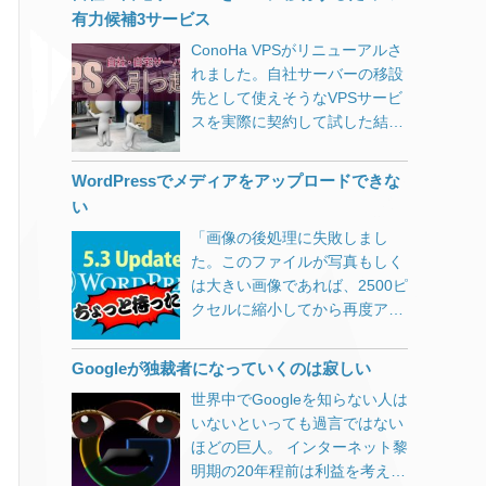
い感じです。 ※提灯記事やステ
600p / Pro 6000pシリーズを搭
有力候補3サービス
マではありません。先日Google
載している場合に、起動しなく
ConoHa VPSがリニューアルさ
AdSenseも外しました。 そう
なる問題。 Microsoftからの情
れました。自社サーバーの移設
いえば、パソコンを複数台揃え
報 東芝BG3シリーズを搭載した
先として使えそうなVPSサービ
る必要がある学校等において、
デバイスでバッテリー残量表示
スを実際に契約して試した結果
少しでも経費を削減しようとシ
が正常に表示されない問題。
を独自の視点から検証しまし
ンクライアントを導入するシー
Microsoftからの情報 IObitなど
た。
ンを見かけますが、以下のよう
の特定アプリを使用している環
WordPressでメディアをアップロードできな
な不満をよく耳にします。 複数
境で、再起動ができなるなる問
い
が同時に利用すると回線帯域が
題。 海外情報サイト 上記に該
「画像の後処理に失敗しまし
追いつかない。 CDやDVDから
当していない場合でも多くの不
た。このファイルが写真もしく
データや簡単なアプリすら導入
具合報告。 スタートボタンなど
は大きい画像であれば、2500ピ
できない。 ホストで不具合が起
が押せなり、再起動もできない
クセルに縮小してから再度アッ
きた際に全ての端末が死ぬ。
Windows Update で履歴が表示
プロードしてください。」とい
（結構な頻度で） 結局導入費用
されない（＝削除もできない）
うWordPress 5.3のエラーにつ
がたいして安くならなかった。
Windowsが起動しない Chrome
Googleが独裁者になっていくのは寂しい
いて。
パソコン価格がどんどん安くな
の不具合が改善されていない
世界中でGoogleを知らない人は
り、Dellなどと比べた場合はシ
Windows 10 バージョン
いないといっても過言ではない
ンクライアントとそれほど価格
1709（RS3）で安泰？ 不具合
ほどの巨人。 インターネット黎
差がなくなってきていました
発生時は私もWindows 10 バー
明期の20年程前は利益を考えな
が、最近ようやくパソコンの価