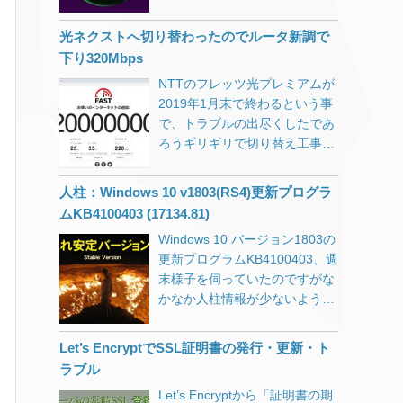
ジョン1709（RS3）を使ってい
いベンチャーとして不気味な魅
格が下げ止まったように見えま
ました。 1709用の更新プログ
力がありましたが、最近は大き
光ネクストへ切り替わったのでルータ新調で
す。 また最近はラズパイ
ラムKB4134196のMicrosoft情
くなりすぎてしまった弊害が目
（Raspberry Pi）が手のひらサ
下り320Mbps
報に以下の記載がありました。
立ちます…。資本主義の限界な
イズのパソコンとしてジワジワ
「このビルドには、KB4103731
NTTのフレッツ光プレミアムが
んでしょうか。 Googleの主要
とユーザー層を拡大していて、
のすべての機能強化が含まれて
2019年1月末で終わるという事
サービス 検索エンジン 翻訳サ
マニアの間では絶大な人気を誇
います。」 これが原因かと思い
で、トラブルの出尽くしたであ
ービス 地図サービス メールサ
っています。 その中間チャネル
ましたが、KB4134196はそもそ
ろうギリギリで切り替え工事を
ービス 広告サービス カレンダ
を狙ったようなRX-HDXです
もMobile用の更新プログラムな
してもらいました。 「ハイスピ
ー YouTube Google Play
が、人気が出るのか消えていく
ので今回の件とは関係なさそう
ード」と「ハイスピード隼」が
Googleに踊らされている人たち
人柱：Windows 10 v1803(RS4)更新プログラ
のか気になるところです。 パソ
です。 なんとか安定稼働するま
選べましたが、工事に何倍も時
世界地図から住宅地図の尺度ま
ムKB4100403 (17134.81)
コンの代替として学校などで大
での道のり 世間で
間のかかる「ハイスピード隼」
で自在に表示できる
量導入。 → やめときなさい…
1803（RS4）の不具合が騒がれ
Windows 10 バージョン1803の
でお願いしました。（工事に来
GoogleMap、それも無料で使え
機械工作が好きな人がカスタマ
始めた2018年5月上旬当初、私
更新プログラムKB4100403、週
ていただいた業者様、忙しい時
るとあって多くのWebサイトや
イズをして使うラズパイのよう
はまだ1709（RS3）を使ってい
末様子を伺っていたのですがな
期にありがとうございました）
システムにも導入されてきまし
な存在。 → 殻割行程が必要か
ました。 Chromeを開いて作業
かなか人柱情報が少ないような
タイトルの「下り速度
た。 私も例外ではなく、過去に
も。 新しい物好きな人の間で一
している最中にスタートボタン
ので、今からメインPCに導入
320Mbps」ですが、実は古いル
制作してきたコンテンツの多く
時のブーム。 → このあたりを
が効かなかったり、新しいウィ
してみようと思います。 仮想環
ータ（NEC WR8700N）の有線
にGoogleMapを利用させてもら
Let’s EncryptでSSL証明書の発行・更新・ト
期待してます。私も「欲しい」
ンドウが開かなかったりと、パ
境で問題がなくてもメインPC
接続で出た数字です。 あ、すみ
ってきました。 ある時規約が変
ラブル
という動機はオモチャとしてで
ソコンがフリーズ気味になる。
だと全然変わってきたりするん
ません。画像加工してMbpsを
更され、登録しないと表示され
すし。 小型にパッケージ化され
Let’s Encryptから「証明書の期
再起動・シャットダウンをしよ
ですよね。
bps表記にしてあります。 オリ