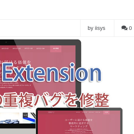
by iisys
0