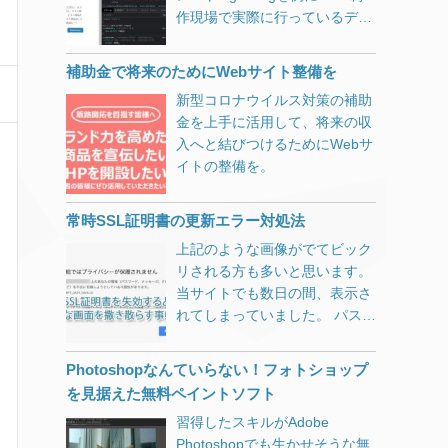
作現場で実際に行っているデベ
ロッパーツールの活用方法をご
紹介します。
補助金で将来のためにWebサイト整備を
新型コロナウイルス対策の補助
金を上手に活用して、将来の収
入へと結びつけるためにWebサ
イトの整備を。
常時SSL証明書の更新エラー対処法
上記のような画像がでてビック
リされる方も多いと思います。
当サイトでも数日の間、表示さ
れてしまっていました。 パスワ
ード、メッセージ、クレジット
カード情報などを不正に取得し
Photoshopなんていらない！フォトショップ
ようとしている可能性がありま
を見据えた無料ペイントソフト
す。 してません…。 中にはそ
習得したスキルがAdobe
ういったサイトもあると思いま
Photoshopでも生かせそうな無
すが、SSL証明書を失効してし