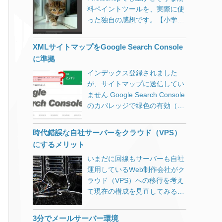
料ペイントツールを、実際に使
まっているサイトが大多数で
った独自の感想です。【小学校
す。 常時SSLへの対応 Google
のパソコン講座にも導入しまし
らが推し進めている常時SSL化
た】
がかなり浸透してきました。 常
XMLサイトマップをGoogle Search Console
時SSL化とは、Webサイト全体
に準拠
をHTTPS化する（暗号化する）
インデックス登録されました
ことを言います。 以前は個人情
が、サイトマップに送信してい
報を送信するフォームを設置し
ません Google Search Console
たページだけに使われるのが一
のカバレッジで緑色の有効（イ
般的でしたがここ数年で急速に
ンデックスに登録されている）
常時SSL化が推し進められ、ブ
になっているものの、「インデ
ラウザによっては、SSL化され
時代錯誤な自社サーバーをクラウド（VPS）
ックス登録されましたが、サイ
ていないページは警告表示され
にするメリット
トマップに送信していません」
るようにまでなってきました。
いまだに回線もサーバーも自社
という詳細情報が気になりまし
SSL化が進んだ背景についての
運用しているWeb制作会社がク
た。 クリックしてみると「例」
詳細はこちらのサイトに詳しく
ラウド（VPS）への移行を考え
としてURL一覧が表示されま
書いてあります。 IISYSでは
て現在の構成を見直してみる。
す。 そのURLをさらにクリック
2017年よりLet’s Encryptを使っ
ランニングコストもさることな
すると、UTF-8でエンコードさ
た常時SSL試験運用をして参り
がらスキル習得に無駄な時間を
れたURLが表示されます。 送信
ましたが、証明書更新時にいく
3分でメールサーバー環境