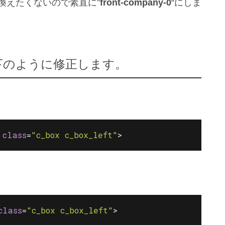
換えたくないので素直に”
front-company-0
“にしま
下のように修正します。
class
=
"c_box c_box_left"
>
class
=
"c_box c_box_left"
>