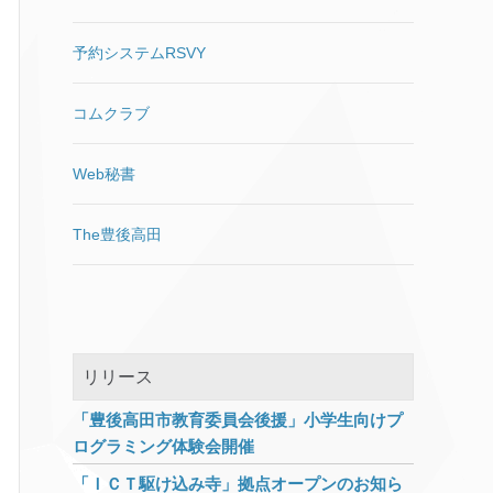
トールすると、Windows の問
書いておきます。 パソコンのモ
置してあるページに以下を加え
を！と電話番号が記載されてい
題が修正されます。」と一瞬期
ニター幅いっぱいの可変サイズ
ます。 挿入する場所は<head>
れば、電話してしまうでしょ
待したのですが、インテルのマ
予約システムRSVY
の画像（ヘッダ等）を想定する
と</head>の間が一般的です
う。 振り込め詐欺なんかと組み
イクロコード更新プログラムの
のであれば、(w)2,000ピクセル
が、ページ表示速度を考えると
合わされると、比較的ITリテラ
ようで、古いi7使いの私は対象
は必要。これくらいあれば
コムクラブ
</body>直前が良い等いろいろ
シーが高い人でも騙されてしま
外。 一応害は無さそうだったの
(w)2,560ピクセルで表示したと
ありますが、そのあたりは今回
う危険性があります。
で単独でインストールしてみま
しても耐えられるクオリティ。
触れません。 私の場合は、
Mailsploitの影響を受けるメール
した。 M
[…]
Web秘書
10年前に比べると回線環境は良
<form>と</form>の間に挿入し
ソフトが非常に多く、
くなったとはいえ、画像サイズ
ました。 手書きのHTMLならま
ThunderbirdやApple Mail.app・
が大きくなれば読み込みに時間
The豊後高田
だしも、最近はほとんどのコン
Outlook 2016などを使っている
がかかり、またスマホユーザー
テンツがPHPによる出力になっ
人も多いのではないでしょう
に無駄なデータ通信量を消費さ
ていますので、ヘッダ出力部分
か。 一部メーカーからは既に対
せてしまう。 記事に添える画像
に追記するだけですと他の全て
策パッチも出ていますが、対策
は300～800ピクセル程度のサ
のページにまで挿入されてしま
しないと宣言をしているメーカ
ムネイルを表示して、高解像度
い、表示速度に悪影響を与えて
ーもあります。 該当するアプリ
リリース
が必要であれば元画像にリンク
しまいます。ですのでヘッダ出
を使っている方は情報収集が必
を張る。 レスポンシブデザイン
力部分に「インプットフォーム
要そうです。 影響を受けるメー
「豊後高田市教育委員会後援」小学生向けプ
の場合、表示サイズと同等にリ
がある場合にのみ挿入」という
ルクライアント Apple Mail.app
ログラミング体験会開催
サイズされた画像が表示される
振り分け処理を入れる必要があ
MACOS IOS Mozilla
工夫が必要。（CSSにwidthを
るのですが、将来的にインプッ
Thunderbird / SeaMonkey
「ＩＣＴ駆け込み寺」拠点オープンのお知ら