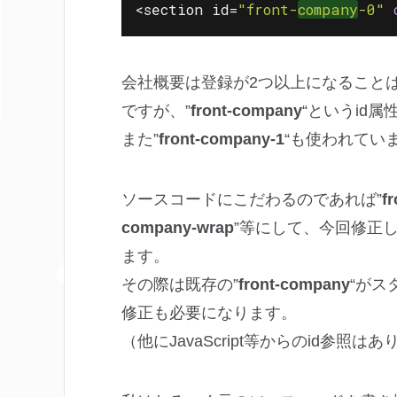
<section id=
"front-
company
-0"
会社概要は登録が2つ以上になることは
ですが、”
front-company
“というid
また”
front-company-1
“も使われてい
ソースコードにこだわるのであれば”
f
company-wrap
”等にして、今回修正し
ます。
その際は既存の”
front-company
“がス
修正も必要になります。
（他にJavaScript等からのid参照