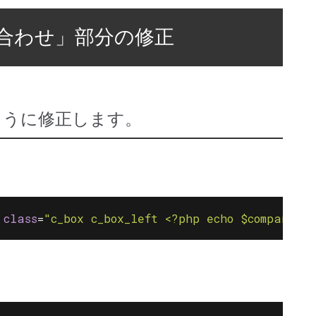
合わせ」部分の修正
ように修正します。
class
=
"c_box c_box_left <?php echo $company_ma