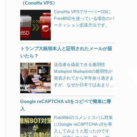
ックを入れると良いという情報
（ConoHa VPS）
状態ですが、Chromeで作業し
が多くヒットします。 しかし残
ConoHa VPSでサーバーOSに
ている限り何時間でも問題が発
念ながら、Windows 10
FreeBSDを使っている場合のパ
生しないで使えています。 しか
October 2018 Update (1809)以
ーティション拡張方法です。
し別のアプリを操作しようと、
降ではこの手法は使えなくなっ
タスクバーをクリックすると反
てしまったようで、「デバイ
応しなくなる時があります。
ス」→「入力」→「キーボード
（長時間経過した時にはほぼ確
の詳細設定」から「アプリウイ
トランプ大統領本人と証明されたメールが届
実に） 電源管理でドライブの電
ンドウごとに異なる入力方式を
いたら？
源が切れないようにしてみた
設定する」にチェックを入れて
送信者を偽装できる脆弱性
り、ページファイル
もPhotoshop等は起動しなくな
Mailsploit Mailsploitの脆弱性が
（pagefile.sys）を削除してみ
ってしまいました。 Windows
発表されてから半年余り過ぎま
たりしましたが症状変わらず。
10 October 2018 (1809) 以降で
すが、なぜか日本ではあまり話
また、アクティビティを止めた
Adobe CS2を起動する応急処置
題にすらなっていません。 バッ
り、履歴を完全にクリアしたり
p_class; ?>"
>
以下の方法で2回に1回程度の確
クドアを仕掛けられる等、直接
もしましたが症状変わらず。 以
率で起動できます。 Photoshop
Google reCAPTCHA v3をコピペで簡単に導
ファイルを改竄されるわけでは
下のコマンドでWindows
等のアイコンを右クリックして
入
ないからなのでしょうか。 しか
Updateをクリアしてみました
「その他」→「タスクバーにピ
PukiWikiのコメントスパム対策
し悪用しようとする人からすれ
が、こちらも変わらず。 net
ン留めをする」 タスクバーにで
にGoogle reCAPTCHA v3を導
ば、本人だという証明付きで権
stop usosvc net stop dosvc net
きたアイコンをクリックする
入してみようと思ったのです
威ある人になりすましてメール
stop wuauserv net stop
「アプリウインドウごとに異な