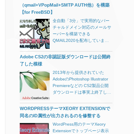
注ぎ込んできた気がする。
しているXMLサイトマップも
つかの問題に遭遇しましたの
（qmail+VPopMail+SMTP AUTH他）を構築
UTF-8でエンコードをしていま
で、レポートしておきます。
【for FreeBSD】
すし、URLの正規化も済んでい
【現象】一部のドメインで自動
全自動「3分」で実用的なバー
るのになぜ？ じっくりと見比べ
更新が効かず、証明書の期限切
チャルドメイン対応のメールサ
てみると、XMLサイトマップの
れを起こしてしまう。 Webサ
ーバーを構築できる
URLはスラッシュが「%2F」に
ーバーによるリダイレクト設定
QMAIL2020を配布していま
パーセントエンコーディングさ
well-knownディレクトリのパー
す。
れているのに対して、Googleで
ミッション設定 WordPress等
cdb+tcpserver+qmail+SMTP
は「/」のままです。 サイトマ
Adobe CS2の非認証版ダウンロードは公開終
CMSを動かしている場合の
AUTH+VPopMailと諸々のパッ
ップを出力しているphpソース
HTTPステータスコードの問題
了した模様
チ自動化 for FreeBSD
を見てみると、PATH_INFOを
上記のような環境下でSSL証明
2013年から提供されていた
rawurlencodeでエンコードして
書の更新がうまくいかずに期限
AdobeのPhotoshop Illustrator
います。 rawurlencodeは
切れを起こしてしまい、該当ド
Premiereなどの CS2製品公開
RFC3986にもとづいて「-_.~」
メインのサイトを開こうとする
ダウンロードは事実上終了した
とアルファベット以外をすべて
とブラウザ警告がでて表示され
ようです。 CS2のリリースが
エンコードするようですので妥
ないという事象がネット上でも
2005年4月ですから、今も使っ
当なはずです。 Google独自仕
WORDPRESSテーマXEORY EXTENSIONで
多く見受けられました。 該当ド
ている方もそれほど多くは無い
様？と思ったのですが、
同名のID属性が出力されるのを修整する
メインの本来のルートディレク
と思いますが「当時CS2を購入
RFC3986の3.4章に「スラッシ
トリでは無く、認証専用のディ
WordPress用のテーマXeory
して、最近インストールし直し
ュ (“/”) と疑問符 (“?”) の文字は
レクトリを用意しておく方法
Extensionでトップページ表示
た（サポート対象OSに）けど
パーセントエンコーディングす