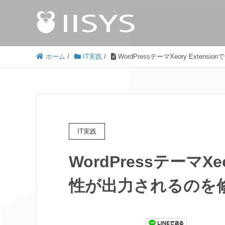
ホーム
/
IT実践
/
WordPressテーマXeory Exte
IT実践
WordPressテーマXe
性が出力されるのを