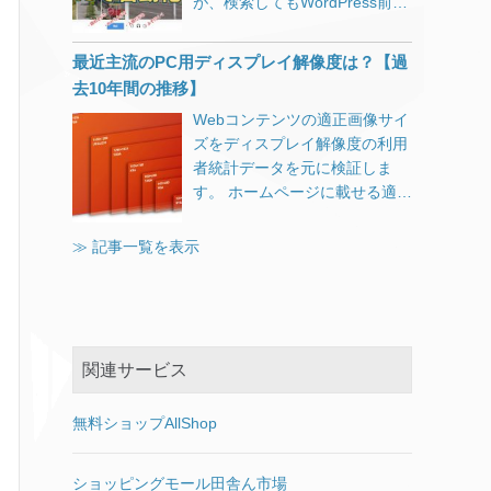
が、検索してもWordPress前提
を送れるというのは、最高のソ
p_class; ?>"
>
cryptSvc net stop bits net stop
る入力方式を設定する」は関係
の記事ばかりでしたので、具体
ーシャルハッキングツールで
msiserver ren
なさそうなのでデフォルト（チ
的なソースコードを公開してお
す。 私宛にトランプ大統領から
%systemroot%\SoftwareDistrib
最近主流のPC用ディスプレイ解像度は？【過
ェックなし）に戻しておく スタ
きます。 プラグインをわざわざ
メールが来たところで（仮に本
ution SoftwareDistribution.old
去10年間の推移】
ートにピン留めやデスクトップ
導入しないでもPHPで書かれた
人だったとしても）日本語以外
ren
にショートカットを作って試し
Webコンテンツの適正画像サイ
システムであれば流用できま
のメールは普段やりとりをして
%systemroot%\System32\catro
てみましたが、なぜかタスクバ
ズをディスプレイ解像度の利用
す。 WordPress上のContact
いないので、迷惑メールと決め
ot2 catroot2.old del
ーだけが起動確率が非常に高い
者統計データを元に検証しま
Form 7に表示される
つけて開封すらしないでしょ
“%ALLUSERSPROFILE%\Micro
です。 もっと確実な方法があり
す。 ホームページに載せる適正
「reCAPTCHA v3バッジを非表
う。 差出人がソフトバンクの孫
soft\Network\Downloader\qmgr.
ましたら教えてください。
画像サイズをデータで検証とい
示にする方法」は下記の別記事
正義さんであったとしても、
db” del
2019年5月追記 Adobe CS2の公
う記事から11年も経ってしまい
をご覧ください。
≫ 記事一覧を表示
「ついに自分も認められたか」
“%ALLUSERSPROFILE%\Micro
開ダウンロードは終了したよう
ましたので2018年版を載せまし
https://www.ii-sys.jp/notes/1511
などと思い上がるほど若くはあ
soft\Network\Downloader\qmgr.
です。 https://www.ii-
た。 （StatCounterによる統計
Google reCAPTCHAにサイトを
りません。 怖いのはもっと身近
jfm” net start msiserver net
sys.jp/notes/1324
データを元にしています。）
登録する まずGoogle
な人を詐称したメール。 取引の
start bits net start cryptSvc net
https://www.ii-sys.jp/notes/1900
2018年版が確定したのでデータ
reCAPTCHAでドメインを追加
ある会社の担当者から本人証明
start wuauserv net start dosvc
およびグラフを修正しました。
してreCAPTCHAのキーを2種類
されたメールが届けば、疑うよ
関連サービス
net start usosvc 5月17日に
2019年版も（確定版ではありま
（サイトキーとシークレットキ
りも先に開いてしまいます。
Windows 10 バージョン
せんが）掲載しました。 Web
ー）取得しておきます。 送信フ
URLが記載されていれば、ソー
1803（RS4）更新プログラム
無料ショップAllShop
コンテンツに使用する画像サイ
ォームを修整する 【1】フォー
スをじっくり見ることもせずに
KB4100347が出ていました。
ズ結論 掲載データが多くなって
ムを表示する部分にJavaScript
クリックしてしまうかもしれま
「この更新プログラムをインス
しまいましたので、結論を先に
ショッピングモール田舎ん市場
を追加 インプットフォームが設
せん。 緊急なのでこちらに電話