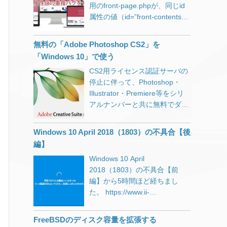
で、多くの運用方法に対応する
用のfront-page.phpが、同じid
認証に失敗する」という方は、
る事を避けるほうがユーザビリ
ことができます。
属性の値（id=”front-contents-1″
Adobeヘルプセンター経由で連
ティのためにはよい。」という
/usr/local/www/letsencrypt バー
とid=”front-service-1″をそれぞ
絡を入れると対応してくれるよ
記述がありました。 スラッシュ
チャルドメイン運用の場合、上
れ複数）を持つ要素を出力して
うです。 https://www.ii-
無料の「Adobe Photoshop CS2」を
はパーセントエンコードしない
記のようなディレクトリを作成
しまっているのを修正する方
sys.jp/notes/1900 ちなみに
ように修正 GoogleもRFCもス
「Windows 10」で使う
しておき、それをwebrootに指
法。
Photoshop CS2はWindows 10
ラッシュはパーセントエンコー
定します。 # certbot certonly –
CS2用ライセンス認証サーバの
では動作保証対象外ですが、問
ドしないと提唱しているのであ
webroot -w
停止に伴って、Photoshop・
題なく動作はしました。
れば、これに合わせるべきだと
/usr/local/www/letsencrypt -d
Illustrator・Premiere等をシリ
https://www.ii-sys.jp/notes/1040
思い以下のように修正しまし
DOMAINNAME 証明書が無事に
アルナンバーと共に無料でダウ
た。 $r_page =
発行されたら、Webサーバーの
ンロードできるようになってい
rawurlencode($page); $r_page
設定をしておきます。 Nginxの
ますが、Windows 10では「動
Windows 10 April 2018（1803）の不具合【後
= str_replace(‘%2F’, ‘/’,
設定例 webroot.conf location ^~
作を停止しました」とエラーに
編】
$r_page); 修正後、XMLサイト
/.well-know
[…]
なってしまう事が多いようで
マップの出力とGoogle Search
Windows 10 April
す。 ※あくまでも正規ライセン
ConsoleのURLを比較するとマ
2018（1803）の不具合【前
スを所持している方が対象で
ッチしていましたので、これで
編】から5時間ほど経ちまし
す。 ネットで検索をすると、こ
解決です。
た。 https://www.ii-
の対策として「言語設定」の
sys.jp/notes/331 msconfigの
「アプリウインドウごとに異な
「サービス」タブからMicrosoft
る入力方式を設定する」にチェ
FreeBSDのディスク容量を拡張する
以外のサービスを全て停止した