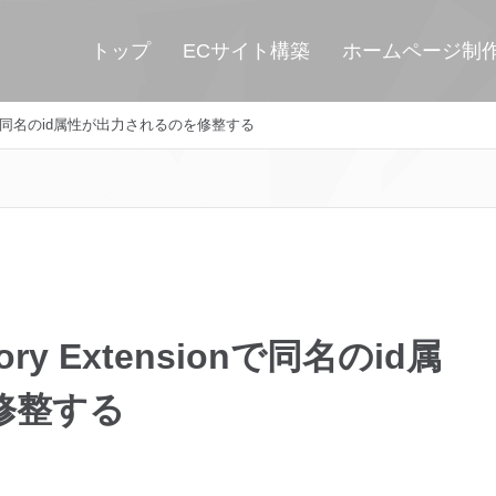
トップ
ECサイト構築
ホームページ制
nsionで同名のid属性が出力されるのを修整する
ory Extensionで同名のid属
修整する