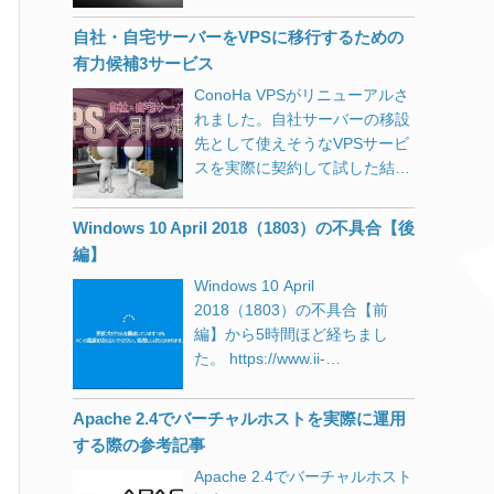
じます。 値段も日本円にして1
スト」に
[…]
するにはGoogleに登録されてい
のを思い出しました。 windows
万円強で、見た目も派手さもい
なければ、砂漠のド真ん中にお
自社・自宅サーバーをVPSに移行するための
10 1709 kb4103727 お手本の
い感じです。 ※提灯記事やステ
店を開店したようなものです。
有力候補3サービス
ようなワード区切り。 windows
マではありません。先日Google
検索エンジン大手もほとんどが
ConoHa VPSがリニューアルさ
10 april 2018 update 不具合
AdSenseも外しました。 そう
独自システムの開発をやめてし
れました。自社サーバーの移設
Aprilとか1803とかRS4とか呼び
いえば、パソコンを複数台揃え
まい、Googleのシステムに頼っ
先として使えそうなVPSサービ
名多すぎですよね。 windows
る必要がある学校等において、
ている一強の前で、検索アルゴ
スを実際に契約して試した結果
10 kb4103727 情報リテラシー
少しでも経費を削減しようとシ
リズムが変更されるたびに為す
を独自の視点から検証しまし
高そうな方ですね。 windows
ンクライアントを導入するシー
すべもなく、阿鼻叫喚の巷と化
た。
[…]
ンを見かけますが、以下のよう
Windows 10 April 2018（1803）の不具合【後
しています。 無料提供されてき
な不満をよく耳にします。 複数
編】
た翻訳APIが有料化になったこ
が同時に利用すると回線帯域が
ともありました。 一部の国では
Windows 10 April
追いつかない。 CDやDVDから
Gmailの有料化。 もうある意味
2018（1803）の不具合【前
データや簡単なアプリすら導入
「神」ですね。生かされている
編】から5時間ほど経ちまし
できない。 ホストで不具合が起
ので何も言えない。 検索エンジ
た。 https://www.ii-
きた際に全ての端末が死ぬ。
ンの初期から一貫して「競合を
sys.jp/notes/331 msconfigの
（結構な頻度で） 結局導入費用
圧倒したサービスを無料提供し
「サービス」タブからMicrosoft
がたいして安くならなかった。
Apache 2.4でバーチャルホストを実際に運用
て、ライバルを撤退もしくは吸
以外のサービスを全て停止した
パソコン価格がどんどん安くな
する際の参考記事
収したうえで市場を独占して、
状態ですが、Chromeで作業し
り、Dellなどと比べた場合はシ
十分なアドバンテージができた
Apache 2.4でバーチャルホスト
ている限り何時間でも問題が発
ンクライアントとそれほど価格