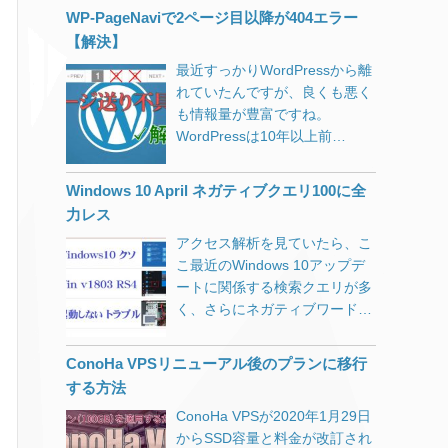
ード」と「ハイスピード隼」が
ましたので、良かったらお使い
WP-PageNaviで2ページ目以降が404エラー
選べましたが、工事に何倍も時
ください。 地図タイルは
【解決】
間のかかる「ハイスピード隼」
OpenStreetMapまたは地理院地
最近すっかりWordPressから離
でお願いしました。（工事に来
図に対応しています。 readme
れていたんですが、良くも悪く
ていただいた業者様、忙しい時
に書き忘れてしまいましたが、
も情報量が豊富ですね。
期にありがとうございました）
マップ表示のショートコードは
WordPressは10年以上前
タイトルの「下り速度
[lmap]で表示されます。（エル
（WordPress MEの頃）からい
320Mbps」ですが、実は古いル
マップです。アイマップやイチ
じってますが、どんどん複雑化
ータ（NEC WR8700N）の有線
マップではありません） WP
Windows 10 April ネガティブクエリ100に全
してきて最近はhome.phpやら
接続で出た数字です。 あ、すみ
Leaflet Mapperのダウンロード
力レス
front-page.phpやらindex.phpや
ません。画像加工してMbpsを
必須leaflet-
アクセス解析を見ていたら、こ
らと、テンプレート構造を理解
bps表記にしてあります。 オリ
mapper.zip（WordPress用MAP
こ最近のWindows 10アップデ
するのさえ大変です。 時間があ
ジナルは↓これです。
登録プラグイン） Download
ートに関係する検索クエリが多
ったので何年か前に構築したサ
WR8700Nのレビューはこちら
WordPress公式サイト 当サイト
く、さらにネガティブワードだ
イトを手直ししていたところ、
が参考になります。 2010年の
※WordPress公式サイトからの
らけで、改めて大きな問題なん
トップページのページネーショ
製品ですのでIEEE802.11n/11a
ダウンロードをおすすめしま
だと認識しました。 復旧しよう
ンが効かなくなってしまいまし
しか対応していないのと2スト
す。（名称を変更等、新しいバ
ConoHa VPSリニューアル後のプランに移行
と何日も寝ずにがんばって再イ
た。 100個近いカスタムフィー
リーム（アンテナが2本）のた
ージョンになっています）
する方法
ンストールから何からしてみた
ルド・300超えのカテゴリ・
めか、別の階でのWiFiは遅く、
Leaflet-Mapperのインストール
ConoHa VPSが2020年1月29日
あげく、ハードを疑いだして何
function長すぎなコンテンツ
3台・4台と接続すると良く通信
方法 普通のプラグインと同じで
からSSD容量と料金が改訂され
時間もかけてデバイス買いに行
で、どのタイミングで表示され
が切れたりしていました。 業務