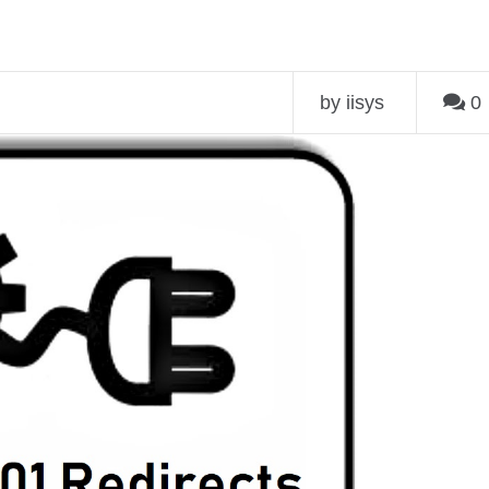
by iisys
0