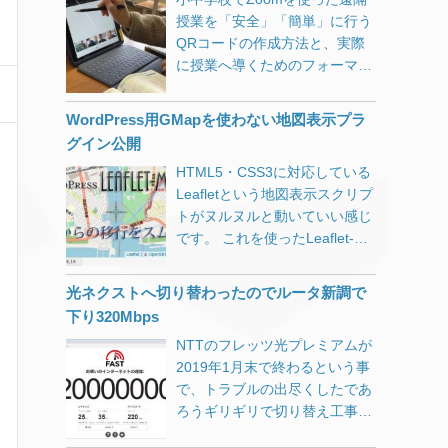
授業を「安全」「簡単」に行う
QRコードの作成方法と、実際
に授業へ導くためのフォーマッ
トの作成方法の紹介。
WordPress用GMapを使わない地図表示プラ
グイン公開
HTML5・CSS3に対応している
Leafletという地図表示スクリプ
トがヌルヌルと動いていい感じ
です。 これを使ったLeaflet-
MapというWordPress用のプラ
グインがあり、喜んで使ってみ
光ネクストへ切り替わったのでルータ新調で
たのですが、場所を登録するの
下り320Mbps
に少し手間がかかります。 一つ
NTTのフレッツ光プレミアムが
のマップに一つのマーカーを表
2019年1月末で終わるという事
示するのに特化した、
で、トラブルの出尽くしたであ
LatLng（経度緯度）を意識しな
ろうギリギリで切り替え工事を
いでもいいGUIタイプのプラグ
してもらいました。 「ハイスピ
インWP Leaflet Mapperを作り