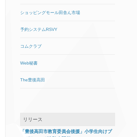
%systemroot%\SoftwareDistrib
という動機はオモチャとしてで
ution SoftwareDistribution.old
すし。 小型にパッケージ化され
ショッピングモール田舎ん市場
ren
たからこそ実現できるニーズを
%systemroot%\System32\catro
発掘して大ブーム。 → 電柱に
ot2 catroot2.old del
埋め込んで全日本LAN化。プロ
予約システムRSVY
“%ALLUSERSPROFILE%\Micro
バイダ困りますね。 消火栓みた
soft\Network\Downloader\qmgr.
いに有線LANをあちこちに設置
コムクラブ
db” del
しておくとか。 ただ、いくら1
“%ALLUSERSPROFILE%\Micro
万円ちょっとだからといっても
soft\Network\Downloader\qmgr.
実用的なパソコンとして考えて
Web秘書
jfm” net start msiserver net
はダメだと思います。Wi-Fi環
start bits net start cryptSvc net
境があってインターネットする
The豊後高田
start wuauserv net start dosvc
だけならアマゾンのタブレット
net start usosvc 5月17日に
がおすすめです。 （くどいよう
Windows 10 バージョン
ですが宣伝ではありません。な
1803（RS4）更新プログラム
のでリンク張ってません。アフ
KB4100347が出ていました。
ィリエイトのために書かれたブ
「この更新プログラムをインス
ログだらけで、最近うんざり
リリース
トールすると、Windows の問
と…話が脱線するのでまた後日
題が修正されます。」と一瞬期
記事にしますね。） 「Fire HD
「豊後高田市教育委員会後援」小学生向けプ
待したのですが、インテルのマ
8 タブレット」定価で8,980円