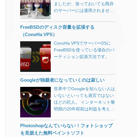
すが、まだWordPress.orgには
ましたが、放っておいても既存
って取り付けてみたものの結局
なくなったのか不明なまま、ネ
用はYAMAHA、家庭用はNECと
登録されていませんので、zipア
のサーバーには適用されませ
変わらず無駄な出費だけがかさ
ット上の情報を頼りにあれこれ
いう信念を10年以上貫いてきま
ーカイブをダウンロード・解凍
ん。 適用させるには以下の手順
み（←それ私）と、パソコンが
試して半日が過ぎ、ようやく解
したが、家庭用ならバッファロ
したものをFTP等でアップロー
が必要になります。 旧サーバー
利用できないとどうしようもな
決しました。 固定ページ用WP-
ーもありかな…と。（NTTが切
FreeBSDのディスク容量を拡張する
ドしてください。
停止 ※自動バックアップを設定
い方々や、スマホから情報収集
PageNavi対策コード
り替え工事の際に施策ルータと
（ConoHa VPS）
【2019.05.01追記】令和初日に
している場合には不要 旧サーバ
したりと、人それぞれの重みを
function.php function
して提供しているのがBuffalo又
WordPress公式プラグインとし
ConoHa VPSでサーバーOSに
ーのイメージ保存 ※自動バック
感じる検索クエリ達。
pagenavi_home($wp_query) {
はYAMAHAだったのがトドメ）
て登録されました。その際
FreeBSDを使っている場合のパ
アップを設定している場合には
windows10 1803 不具合 一番人
if (!is_admin() && $wp_query-
お買い得品をネットで見つけて
leafletから始まる名前はNGとい
ーティション拡張方法です。
不要 新サーバー追加（保存イメ
気。不具合てんこ盛りですもん
>is_main_query() &&
買ったのが「WSR-
うことで、正式名称がwp-
ージから） 旧サーバー削除 こ
ね。 windows10 1803 chrome
$wp_query->is_home()) {
2533DHPL」です。 バッファロ
leaflet-mapperとなりました。
れで新契約の内容となります。
そもそもの始まりはChromeが
$wp_query->set(‘cat’, 5);
ーのルータは、WSR-
上記よりleaflet-mapper.zip（ま
料金が重複してしまうのではと
フリーズするあたりからでし
$wp_query->set(‘post_type’,
Googleが独裁者になっていくのは寂しい
2533DHP（L無し）とかWXR-
たはwp-leaflet-mapper.zip）を
思い、問い合わせをしてみたと
た。 kb4103727 失敗 守護霊の
‘iisys’); $wp_query-
2533DHPとか間違い探しみた
ダウンロードする パソコンで解
世界中でGoogleを知らない人は
ころ以下のような回答をいただ
おかげかもしれません！様子見
>set(‘posts_per_page’, 12); } }
いな型番号が多いので、気を付
凍する /wp-content/pluginsディ
いないといっても過言ではない
きました。 ConoHaのサービス
ましょう。 kb4103727 不具合
add_action(‘pre_get_posts’,
けてください。 IPoE（IPv6）
レクトリにleaflet-mapperフォ
ほどの巨人。 インターネット黎
については1時間毎の課金とな
はい。私はなんとか削除できま
‘pagenavi_home’); 3行目のcat
には対応していませんが、4ス
ルダをアップロードする
明期の20年程前は利益を考えな
りますので 料金についてはご任
した。 windows10 1803 不具合
はカテゴリーID5を指していま
トリームで
WordPressの管理画面からプラ
いベンチャーとして不気味な魅
意のタイミングで削除し1時間
ネットワーク 具合が悪くなると
す。不要であれば行ごと削除。
1733Mbps（5GHz）＋
グインを有効にする WP Leaflet
力がありましたが、最近は大き
後に新たに サーバーを追加する
Photoshopなんていらない！フォトショップ
あっちもこっちも辛くなります
4行目のpost_typeはカスタム投
800Mbps（2.4GHz）が魅力で
Mapperの使い方 必要に応じて
くなりすぎてしまった弊害が目
ことで料金の重複は発生しない
よね。 windows10 kb4103727
を見据えた無料ペイントソフト
稿タイプを指定。iisysは一例
実売価格7,000～8,000円。 9年
「設定」－「Leaflet-Mapper」
立ちます…。資本主義の限界な