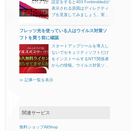
ところで有料化」という完璧な
設定をすると403 Forbinddedが
生しないで使えています。 しか
差がなくなってきていました
ビジネスモデル。 なんかgifや
表示される原因はディレクティ
し別のアプリを操作しようと、
が、最近ようやくパソコンの価
mp3と似てるんですけどね。 世
ブを見直してみましょう。実際
タスクバーをクリックすると反
格が下げ止まったように見えま
界中を敵にまわして事実上敗北
に運用していくうえでディレク
応しなくなる時があります。
す。 また最近はラズパイ
してしまったUNISYS社らとの
ティブに毎回記述しないで良い
（長時間経過した時にはほぼ確
（Raspberry Pi）が手のひらサ
フレッツ光を使っている人はウイルス対策ソ
大きな違いは、企業として巨大
ための設定方法。
実に） 電源管理でドライブの電
イズのパソコンとしてジワジワ
フトを買う前に確認
化するまでじっくり待ったの
源が切れないようにしてみた
とユーザー層を拡大していて、
と、エンドユーザからは徴収し
スタートアップツールを導入し
り、ページファイル
マニアの間では絶大な人気を誇
ないという方針でしょうか。 そ
ないでセキュリティソフトだけ
（pagefile.sys）を削除してみ
っています。 その中間チャネル
の気になれば規約やアルコリズ
をインストールするNTT関係者
たりしましたが症状変わらず。
を狙ったようなRX-HDXです
ムをちょいちょいと変更して、
からの情報。ウイルス対策ソフ
また、アクティビティを止めた
が、人気が出るのか消えていく
自社に都合の悪い情報を抹消す
トを購入するまえにフレッツ光
り、履歴を完全にクリアしたり
のか気になるところです。 パソ
る事なんて簡単なわけですし。
の無料ライセンスを確認しない
≫ 記事一覧を表示
もしましたが症状変わらず。 以
コンの代替として学校などで大
スマホは現在Apple（iPhone）
ともったいない。
下のコマンドでWindows
量導入。 → やめときなさい…
が対抗していますが、勢いがな
Updateをクリアしてみました
機械工作が好きな人がカスタマ
くなってしまったら次は
が、こちらも変わらず。 net
イズをして使うラズパイのよう
Androidですよね。 Androidに乗
stop usosvc net stop dosvc net
な存在。 → 殻割行程が必要か
っかっている日本企業、大丈夫
stop wuauserv net stop
関連サービス
も。 新しい物好きな人の間で一
でしょうか。 Gma
[…]
cryptSvc net stop bits net stop
時のブーム。 → このあたりを
msiserver ren
期待してます。私も「欲しい」
無料ショップAllShop