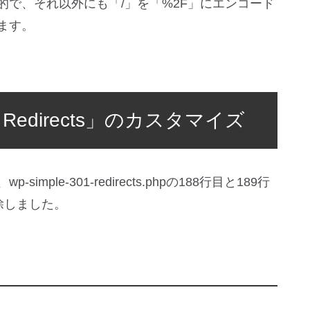
的で、それ以外にも「/」を「%2F」にエンコード
ます。
 Redirects」のカスタマイズ
ple-301-redirects.phpの188行目と189行
除しました。