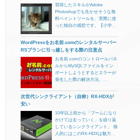
ものとなります。 1時間毎の課
シュールですね。 1803
で、通常の投稿であればpostに
前の機器とはさすが違います
習得したスキルがAdobe
から初期設定をする 各投稿ペー
んでしょうか。 Googleの主要
金ですが、上限を超えると固定
windows10 不具合 そういえば
なります。 両方を指定したい場
ね。 別の階で2台のパソコンを
Photoshopでも生かせそうな無
ジ下段にマップが表示されてい
サービス 検索エンジン 翻訳サ
（1か月料金）となるため、そ
「Windows」と「10」の間に半
合には配列にします。
使っているのですが、どちらも
料ペイントツールを、実際に使
るので、マウスをドラッグして
ービス 地図サービス メールサ
の場合は「旧サーバーの1か月
角スペースが入っているのを最
$wp_query->set(‘post_type’,
USBタイプの無線LAN子機を使
った独自の感想です。【小学校
位置を合わせ、ホイールでズー
ービス 広告サービス カレンダ
分＋新サーバーの時間課金」に
近知りました。 1803 不具合
array(‘post’, ‘iisys’)); 5行目の
っています。それも1,000円も
のパソコン講座にも導入しまし
ム倍率をいい感じにする ショー
ー YouTube Google Play
なると思われます。 新サーバー
「デリーの戦い」に勝るとは。
posts_per_pageは表示件数。
しない11acには非対応で
た】
トコード[lmap]をマップを表示
Googleに踊らされている人たち
WordPressをお名前.comのレンタルサーバー
追加後すぐに旧サーバーを削除
intel ssd 1803 SSD買いに行っ
記事数よりも多い数にするとペ
2.4GHz専用のもの。 それでも
した
[…]
世界地図から住宅地図の尺度ま
すれば、多くても5日分増える
RSプランに引っ越しをする際の注意点
たお店で店員さんも言ってまし
ージネーションは表示されませ
平均して下り速度100Mbps～
で自在に表示できる
程度ですね。 契約自体は上記で
た。 kb4103721 ssd 登場しま
ん。 上記を書いたうえで、該当
お名前.comのコントロールパネ
200Mbps 出ています。 さらに
GoogleMap、それも無料で使え
移行されますが、SSD容量が
したね、3721。 kb4103721 削
テンプレート（私の場合は
ルからMySQLファイルをイン
非常に安定しています。 有線も
るとあって多くのWebサイトや
50G → 100Gになったとして
除 私もしました～ kb4103727
index.php）のquery_posts等を
ポートしようとするとエラーが
すいている時には400Mbpsを超
システムにも導入されてきまし
も、パーティション操作等をし
インストールできない 幸せか
消してください。 以下は私の環
発生した際の解決方法。
えます。 スマホやタブレットも
た。 私も例外ではなく、過去に
なければ意味がありません。 ま
も。 4103727 エラー 該当の郵
境では効果ありませんでした。
WordPressのファイル転送は
WiFi回線が安定し、ブロスタや
制作してきたコンテンツの多く
た、IPアドレスが変更になるた
便番号は無いようです。静岡県
管理画面の表示設定にある「1
FileZilla（SFTP）を使って問題
スリザリオがぬるぬる動くよう
にGoogleMapを利用させてもら
次世代シンクライアント（自称）RX-HDXが
めネームサーバーのIPアドレス
っぽいですけど。 kb4103727
ページに表示する最大投稿数」
なく完了。
になったと評判です。 屋根裏に
ってきました。 ある時規約が変
安い
変更も必要になります。
再起動 1週間で再起動100回以
を1件にする pa
[…]
潜ってLANケーブル引っ張ろう
更され、登録しないと表示され
FreeBSDのパーティション拡張
上しました。SSDを誰よりも活
10年以上前から「ブームになり
かと、釣り竿まで用意していた
ない仕様＆表示上限が設けら
については下記の記事をご参照
用しているかも。 kb4134661
かけては去っていく」を繰り返
のが不要になりました。 無理な
れ、さらに規約変更が重ねられ
ください。 https://www.ii-
不具合 1709も戦ってますね！
しているシンクライアント。 個
ら屋外から引っ張ろうと、防水
て、今では1,000回表示で7ドル
sys.jp/notes/2211
win10 kb4103727 昔「ホムペ」
人的にはこのRX-HDXは魅力感
LANケーブルを「欲しいものリ
に。 今やネット上の情報を検索
って言う人に違和感覚えていた