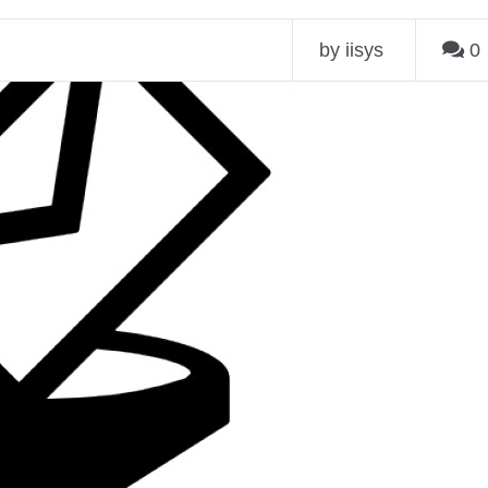
by iisys
0