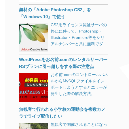
るものの、しばらくするとまた
とid=”front-service-1″をそれぞ
ンで試してみて特に不具合が無
月日 ・メールアドレス ・ログ
れたままの状態。ステータスコ
同様の症状に。 危険を感じたの
れ複数）を持つ要素を出力して
かったので、先日メインマシン
インID ・ログインパスワード
ードは200。index.php有りと無
無料の「Adobe Photoshop CS2」を
で外付けHDDに最新のデータを
しまっているのを修正する方
も手動で導入しました。 以下は
・配送先情報 クレジットカード
しの両方のページが存在した状
「Windows 10」で使う
バックア
[…]
法。
あくまでも個人的な感想です。
情報 ・クレジットカード番号
態です。 ということでNginxの
CS2用ライセンス認証サーバの
Windows Updateが軽くなった
・カード名義人名 ・有効期限
設定を変更しました。 server {
停止に伴って、Photoshop・
印象です。 全体的な動作がOS
・セキュリティコード 今回のタ
if ($request_uri ~*
Illustrator・Premiere等をシリ
インストール直後のパソコンと
リーズオンラインショップ程の
“^(.*/)index\.php(.*)$”) { return
アルナンバーと共に無料でダウ
いった感じでキビキビしていま
ECサイトであれば、私も安心
301 $1$2; } } 上記のように
ンロードできるようになってい
す。 Windows 10 1903(19H1)
してカード情報の入力をしてし
default serverディレクティブに
ますが、Windows 10では「動
へのアップデート方法
WordPressをお名前.comのレンタルサーバー
まうと思います。 利用者が自己
書き加えて、 nginx -s reload で
作を停止しました」とエラーに
Windows 10 May 2019
防衛をするのはかなり難しいで
完了です。 PukiWikiネタってま
RSプランに引っ越しをする際の注意点
なってしまう事が多いようで
Update（バージョン 1903、
す。 かといってECサイト側で
だ需要あるんでしょうか。 今回
お名前.comのコントロールパネ
す。 ※あくまでも正規ライセン
19H1）は、まだ自動配信はさ
の対応も難しいのが現状です。
PukiWiki 1.5.2（utf8）をベース
ルからMySQLファイルをイン
スを所持している方が対象で
れていないようです。 2019年6
例を挙げますと、つい先週にな
に以下のようなカスタマイズを
ポートしようとするとエラーが
す。 ネットで検索をすると、こ
月上旬からWindows Updateの
りますが楽天市場で買い物をし
したのですが、要望があれば時
発生した際の解決方法。
の対策として「言語設定」の
手動確認で更新ができるように
た際に、不正アクセスを疑われ
間を見つけて記事
[…]
WordPressのファイル転送は
「アプリウインドウごとに異な
なりましたが、Microsoft
たようで「注文キャンセル＆ア
FileZilla（SFTP）を使って問題
る入力方式を設定する」にチェ
Windows 10のダウンロードか
無観客で行われる小学校の運動会を複数カメ
カウントロック」をされてしま
なく完了。
ックを入れると良いという情報
らもダウンロードできます。
ラでライブ配信したい
いました。 ここ何年も利用して
が多くヒットします。 しかし残
Windows 10 1903は不具合も多
いなかったのに5万円程度のも
無観客で開催されることになっ
念ながら、Windows 10
数ある模様 以下、Impress