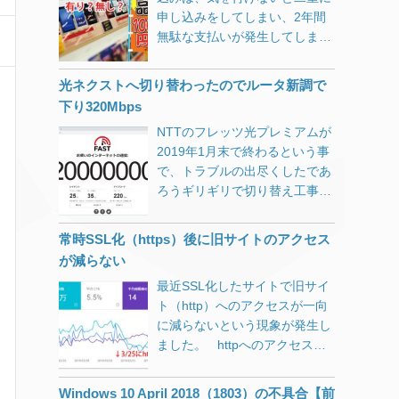
申し込みをしてしまい、2年間
無駄な支払いが発生してしま
う。特典も思っているものと違
う場合が多い。
光ネクストへ切り替わったのでルータ新調で
下り320Mbps
NTTのフレッツ光プレミアムが
2019年1月末で終わるという事
で、トラブルの出尽くしたであ
ろうギリギリで切り替え工事を
してもらいました。 「ハイスピ
ード」と「ハイスピード隼」が
常時SSL化（https）後に旧サイトのアクセス
選べましたが、工事に何倍も時
が減らない
間のかかる「ハイスピード隼」
最近SSL化したサイトで旧サイ
でお願いしました。（工事に来
ト（http）へのアクセスが一向
ていただいた業者様、忙しい時
に減らないという現象が発生し
期にありがとうございました）
ました。 httpへのアクセスを
タイトルの「下り速度
301リダイレクトでhttpsへ遷
320Mbps」ですが、実は古いル
移。 Google Search Consoleの
ータ（NEC WR8700N）の有線
Windows 10 April 2018（1803）の不具合【前