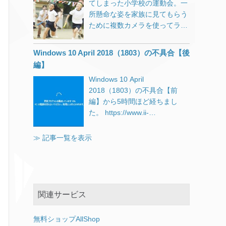
のを立て続けに購入したという
てしまった小学校の運動会。一
October 2018 Update (1809)以
Watchさんの情報です。 調査中
のがAIに犯罪の可能性を疑わ
所懸命な姿を家族に見てもらう
降ではこの手法は使えなくなっ
の問題 ディスプレイの明るさを
れ、仕事で必要なものを買った
ために複数カメラを使ってライ
てしまったようで、「デバイ
調整できない “Dolby Atmos”ヘ
だけなのにこれでは別の意味で
ブ配信できないか、多くの制約
ス」→「入力」→「キーボード
ッドフォンおよびホームシアタ
信頼を失ってしまいます。 楽天
の中で試行錯誤しています。
の詳細設定」から「アプリウイ
Windows 10 April 2018（1803）の不具合【後
ーでオーディオが機能しない ユ
市場ほどの規模にもなると、一
ンドウごとに異なる入力方式を
編】
ーザープロファイルディレクト
定のスコアで黒扱いにするとい
設定する」にチェックを入れて
リに表示されるフォルダーとド
うシステムにするしか方法は無
Windows 10 April
もPhotoshop等は起動しなくな
キュメントが重複する 緩和策の
いのかもしれませんが、厳しく
2018（1803）の不具合【前
ってしまいました。 Windows
ある問題 外付けUSBデバイスま
すれば善良なユーザーに迷惑が
編】から5時間ほど経ちまし
10 October 2018 (1809) 以降で
たはメモリカードを接続してア
掛かり、緩くすれば悪意を持っ
た。 https://www.ii-
Adobe CS2を起動する応急処置
ップデートしようとするとエラ
たユーザーがすり抜けるという
sys.jp/notes/331 msconfigの
以下の方法で2回に1回程度の確
ーが発生する Bluetoothデバイ
難しさがあります。 迷惑メール
「サービス」タブからMicrosoft
≫ 記事一覧を表示
率で起動できます。 Photoshop
スを検出もしくは接続できない
のフィルタリングや、警察によ
以外のサービスを全て停止した
等のアイコンを右クリックして
夜間モードが適用されない
る職務質問などにも言えること
状態ですが、Chromeで作業し
「その他」→「タスクバーにピ
「Intel Display Audio」がバッ
なんでしょうが。 また、タリー
ている限り何時間でも問題が発
ン留めをする」 タスクバーにで
テリーを過剰に消費する 「カメ
ズから発表があったこの文章が
生しないで使えています。 しか
きたアイコンをクリックする
ラ」アプリが起動できない Wi-
気になります。 既に弊社では、
し別のアプリを操作しようと、
関連サービス
「アプリウインドウごとに異な
Fi接続が断続的に失われる
クレジットカード会社と連携
タスクバーをクリックすると反
る入力方式を設定する」は関係
AMD RAIDドライバーの非互換
し、漏洩した可能性のあるク
応しなくなる時があります。
なさそうなのでデフォルト（チ
無料ショップAllShop
性問題 D3Dアプリケーションお
[…]
（長時間経過した時にはほぼ確