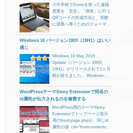
のすべての機能強化が含まれて
非常に安定しています。 有線も
小中学校でZoomを使った遠隔
るのです。 2024年10月3日、タ
します） これで完璧！と思いつ
います。」 これが原因かと思い
すいている時には400Mbpsを超
授業を「安全」「簡単」に行う
リーズコーヒーが発表したとこ
つGoogle Search Consoleを眺
ましたが、KB4134196はそもそ
えます。 スマホやタブレットも
QRコードの作成方法と、実際
ろによると、約5万3000件のク
めているとindex.php有りと無
もMobile用の更新プログラムな
WiFi回線が安定し、ブロスタや
に授業へ導くためのフォーマッ
レジットカード番号やセキュリ
しが…。 pukiwiki.ini.phpの設定
ので今回の件とは関係なさそう
スリザリオがぬるぬる動くよう
トの作成方法の紹介。
ティコードが漏れてしまった可
でindex.phpを表示しないとい
です。 なんとか安定稼働するま
になったと評判です。 屋根裏に
能性があるとのこと。この事件
う項目があります。 // Shorten
Windows 10 バージョン1903（19H1）はいい
での道のり 世間で
潜ってLANケーブル引っ張ろう
の原因も改ざんでした。 この手
$script: Cut its file name
感じ
1803（RS4）の不具合が騒がれ
かと、釣り竿まで用意していた
口は10年以上前からあるのに、
(default: not cut)
始めた2018年5月上旬当初、私
Windows 10 May 2019
のが不要になりました。 無理な
最近でも被害が後を絶ちませ
//$script_directory_index =
はまだ1709（RS3）を使ってい
Update（バージョン 1903、
ら屋外から引っ張ろうと、防水
ん。私たちも、オンラインでカ
‘index.php’; コメントアウトを
ました。 Chromeを開いて作業
19H1）がリリースされて1ヶ月
LANケーブルを「欲しいものリ
ード情報を入力する時は、特に
外して試してみましたが、何か
している最中にスタートボタン
程が経ちました。 Windowsの
スト」に
[…]
注意が必要です。大切なお金や
が違う。 確かに表示はされなく
が効かなかったり、新しいウィ
大型アップデートでは毎回トラ
情報を守るために、しっかり気
なりました。 index.php有りの
ンドウが開かなかったりと、パ
ブルに見舞われるのですが、今
をつけましょう。 ↑ AIに生成さ
膨大なURLがすでにGoogleにイ
WordPressテーマXeory Extensionで同名の
ソコンがフリーズ気味になる。
回は個人的には良いOSだと思
せてみた文章です。 ↓ 人間が書
ンデックスされているので、
id属性が出力されるのを修整する
再起動・シャットダウンをしよ
っています。 Windows 10 April
いてます。 漏洩した可能性があ
index.php有りで404エラーにな
うとしてもいつまでもクルクル
WordPress用のテーマXeory
2018(1803)の時には不具合が多
る情報は以下のように非常に深
ると困るのですが、結果は
で止まるので、電源ボタンを長
Extensionでトップページ表示
く、ディスクドライブを疑い
刻なものです。 漏洩した可能性
index.phpを入れたURLでもち
押しで強制終了して改めて電源
用のfront-page.phpが、同じid
SSDを買い替えてしまいまし
がある情報 個人情報 ・氏名 ・
ゃんとページが表示されまし
投入。 再起動後は快適に動作す
属性の値（id=”front-contents-1″
た。 今回は、数台の予備パソコ
住所 ・電話番号 ・性別 ・生年
た。 しかしindex.phpが表示さ