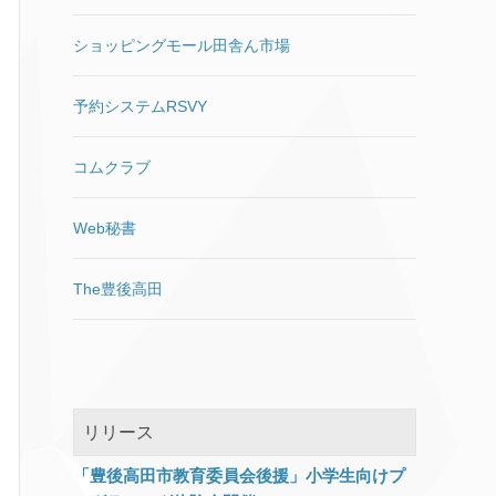
ェックなし）に戻しておく スタ
よびゲームが回転ディスプレイ
実に） 電源管理でドライブの電
ートにピン留めやデスクトップ
で全画面モードに入らない 古い
源が切れないようにしてみた
ショッピングモール田舎ん市場
にショートカットを作って試し
バージョンの「BattlEye」アン
り、ページファイル
てみましたが、なぜかタスクバ
チチートソフトとの非互換性問
（pagefile.sys）を削除してみ
ーだけが起動確率が非常に高い
予約システムRSVY
題 Windows 10 1903の目玉
たりしましたが症状変わらず。
です。 もっと確実な方法があり
「Sandbox」 目玉と言われてい
また、アクティビティを止めた
ましたら教えてください。
るサンドボックスですが、以前
り、履歴を完全にクリアしたり
コムクラブ
2019年5月追記 Adobe CS2の公
Hyper-Vを試した際にホストの
もしましたが症状変わらず。 以
開ダウンロードは終了したよう
設定をあれこ
[…]
下のコマンドでWindows
です。 https://www.ii-
Web秘書
Updateをクリアしてみました
sys.jp/notes/1324
が、こちらも変わらず。 net
https://www.ii-sys.jp/notes/1900
stop usosvc net stop dosvc net
The豊後高田
stop wuauserv net stop
cryptSvc net stop bits net stop
msiserver ren
%systemroot%\SoftwareDistrib
ution SoftwareDistribution.old
リリース
ren
%systemroot%\System32\catro
「豊後高田市教育委員会後援」小学生向けプ
ot2 catroot2.old del