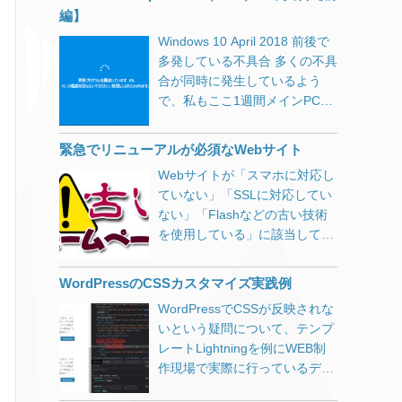
プロパティにhttpsサイトを追
接続で出た数字です。 あ、すみ
編】
加。旧サイトも削除せずに監
ません。画像加工してMbpsを
Windows 10 April 2018 前後で
視。 これで安心してしまってい
bps表記にしてあります。 オリ
多発している不具合 多くの不具
たのですが、1ヶ月経っても、
ジナルは↓これです。
合が同時に発生しているよう
Google Search Consoleで旧サ
WR8700Nのレビューはこちら
で、私もここ1週間メインPCと
イト（http）の表示回数が減ら
が参考になります。 2010年の
格闘してきました。 Windows
ない。（一時的に減少しました
製品ですのでIEEE802.11n/11a
10 バージョン1803（RS4）
が、盛り返してきている）平均
しか対応していないのと2スト
緊急でリニューアルが必須なWebサイト
Google ChromeやCortanaなど
掲載順位に至っては上昇してい
リーム（アンテナが2本）のた
Webサイトが「スマホに対応し
を開いてしばらくすると、OS
る。 どうもおかしいと思い調べ
めか、別の階でのWiFiは遅く、
ていない」「SSLに対応してい
を巻き込んでフリーズしたり不
たところ、もともとHTTPヘッ
3台・4台と接続すると良く通信
ない」「Flashなどの古い技術
具合が発生する問題。 これらを
ダとしてcanonical属性を出力し
が切れたりしていました。 業務
を使用している」に該当してい
解消するために、早速
ていたのですが、スキンをカス
用はYAMAHA、家庭用はNECと
たら至急リニューアルを検討し
KB4103721という更新プログラ
タマイズした際に書き出されな
いう信念を10年以上貫いてきま
てください。
ムが配信されましたが、これが
くなってしまっていたようで
WordPressのCSSカスタマイズ実践例
したが、家庭用ならバッファロ
最悪。 KB4103721 Intel SSD
す。 これはChromeのデベロッ
ーもありかな…と。（NTTが切
WordPressでCSSが反映されな
600p / Pro 6000pシリーズを搭
パーツールを使って以下のよう
り替え工事の際に施策ルータと
いという疑問について、テンプ
載している場合に、起動しなく
に確認しました。 HTTPレスポ
して提供しているのがBuffalo又
レートLightningを例にWEB制
なる問題。 Microsoftからの情
ンスヘッダ・リクエストヘッダ
はYAMAHAだったのがトドメ）
作現場で実際に行っているデベ
報 東芝BG3シリーズを搭載した
の確認方法 Chromeを開き[F12]
お買い得品をネットで見つけて
ロッパーツールの活用方法をご
デバイスでバッテリー残量表示
を押してデベロッパーツールを