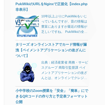
買ったのが「WSR-
紹介します。
PukiWikiのURLをNginxで正規化【index.php
が正常に表示されない問題。
開く。 Networkタブを選択して
2533DHPL」です。 バッファロ
Microsoftからの情報 IObitなど
非表示】
おく。 HTTPヘッダを確認した
ーのルータは、WSR-
の特定アプリを使用している環
いページを開く。 Nameの一番
2533DHP（L無し）とかWXR-
10年以上ぶりにPukiWikiをいじ
境で、再起動ができなるなる問
上（AdSense等がある場合は2
2533DHPとか間違い探しみた
っているんですが、昔の情報は
題。 海外情報サイト 上記に該
番目以降になっている場合があ
いな型番号が多いので、気を付
豊富にありますが最近の情報が
当していない場合でも多くの不
ります）にある該当ページをク
けてください。 IPoE（IPv6）
乏しいですね。 PukiWikiの全盛
具合報告。 スタートボタンなど
リックする。 Headersタブをク
には対応していませんが、4ス
期は、Nginxが誕生したばかり
が押せなり、再起動もできない
リックするとレスポンスヘッダ
トリームで
でしたので仕方ないのかもしれ
タリーズ オンラインストアでカード情報が漏
Windows Update で履歴が表示
やリクエストヘッダが確認でき
1733Mbps（5GHz）＋
ませんが。 PukiWikiの
洩【ペイメントアプリケーションの改ざんに
されない（＝削除もできない）
ます。 全てのページで<link
800Mbps（2.4GHz）が魅力で
index.php無しでURLを統一す
Windowsが起動しない Chrome
ついて】
rel=”canonical” href=”ページ
実売価格7,000～8,000円。 9年
る URLの正規化としてまず、
の不具合が改善されていない
URL”>を<head>～</head>内に
前の機器とはさすが違います
出典：経済産業省 商務・サービ
http://example.com/
Windows 10 バージョン
出力するように修正して完了で
ね。 別の階で2台のパソコンを
スグループ 商取引監督課 ペイ
http://www.example.com/
1709（RS3）で安泰？ 不具合
す。 ※ページURLには各ページ
使っているのですが、どちらも
メントアプリケーションの改ざ
https://www.example.com/ これ
発生時は私もWindows 10 バー
のURLを正確に書きます。
USBタイプの無線LAN子機を使
んとは、オンラインでクレジッ
らをhttps://example.comに301
ジョン1709（RS3）を使ってい
っています。それも1,000円も
トカード情報を入力する時に、
リダイレクトしました。 これに
ました。 1709用の更新プログ
しない11acには非対応で
悪意のある人がその入力フォー
ついては各所に載っているよう
小中学校のZoom授業を「安全」「簡単」にで
ラムKB4134196のMicrosoft情
2.4GHz専用のもの。 それでも
ムをこっそり変えてしまうこと
にserverディレクティブを追加
きるQRコードの作り方と予定表フォーマット
報に以下の記載がありました。
平均して下り速度100Mbps～
です。これによって、ユーザー
して、return 301～といった感
公開
「このビルドには、KB4103731
200Mbps 出ています。 さらに
が入力した大事な情報が盗まれ
じです。（ここでは詳細は割愛