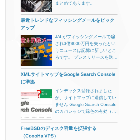
OS動作報告 ichmyさんの
まとめてあります。
い」旨表示されるはずなのです
インストールされていました。
「VMwareで遊ぼうのこーな
が、何度やっても支払情報を求
「お客2276様のPC上で問題が
ー」というコンテンツがおすす
められてしまう。 うっかり入力
検出されました」 → 「様」の
最近トレンドなフィッシングメールをピック
めです。
してしまうと、毎月100万円程
位置違うからっ！という突っ込
アップ
度の支払いが発生してしまうそ
みはさておき…。 7,000円で購
JALがフィッシングメールで騙
うなので、初めてGoogleサポー
入したものは「警告表示ツー
され3億8000万円を失ったとい
トに電話をしてみましたが、解
ル」と「無料avast」のセッ
うニュースは記憶に新しいとこ
決に至らず。（待たされること
ト。 もともと別のセキュリティ
ろです。 プレスリリースを送信
もなく、とても温かみのある人
対策ソフトがインストールされ
すると、連絡先メールアドレス
間的な対応でビックリしまし
ていましたがお構いなしに導入
が複数のWebサイトに載ったま
た） その後、いろいろいじって
XMLサイトマップをGoogle Search Console
されるため、パソコンのパフォ
まになるわけですが、あえてそ
みて分かったことが、 複数の
に準拠
ーマンスが非常に落ちてしまっ
のアドレスを削除せずにスパム
Googleアカウントを利用してい
ています。 このSmart PC Care
インデックス登録されました
メール収集に使っています。
る事 が原因でした。 恐らくブ
というアプリですが、インスト
が、サイトマップに送信してい
（未読が数万件に達しています
ラウザのキャッシュが原因だと
ールしてしまうと定期的に様々
ません Google Search Console
が放置しています） その中でう
思うのですが、アカウントを切
な怖いメッセージが出てきま
のカバレッジで緑色の有効（イ
っかり開いてしまいそうな要注
り替えても他のGoogleアカウン
す。 飴と鞭の使い分けがうま
ンデックスに登録されている）
意メールタイトルを紹介しま
ト情報があるとダメでした。
く、怖いメッセージの次には優
になっているものの、「インデ
す。 メールアプリの設定で
Chromeでは複数のGoogleアカ
FreeBSDのディスク容量を拡張する
しいメッセージが。 ダメ押しの
ックス登録されましたが、サイ
HTMLメール表示にしている方
ウントが登録されてしまってい
（ConoHa VPS）
カウントダウンと攻撃は続きま
トマップに送信していません」
は、本物と区別がつきにくいの