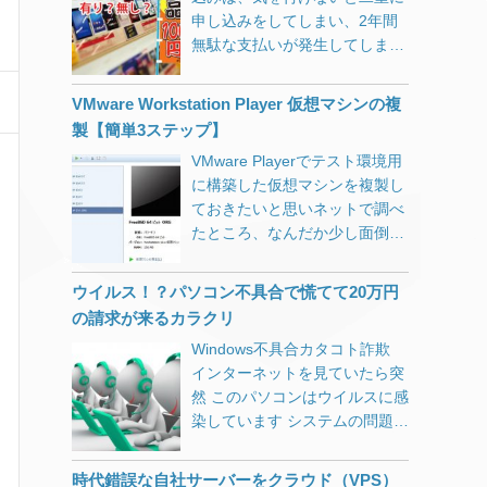
申し込みをしてしまい、2年間
無駄な支払いが発生してしま
う。特典も思っているものと違
う場合が多い。
VMware Workstation Player 仮想マシンの複
製【簡単3ステップ】
VMware Playerでテスト環境用
に構築した仮想マシンを複製し
ておきたいと思いネットで調べ
たところ、なんだか少し面倒く
さそうに書いてある記事が多か
ったのですが、3ステップの簡
ウイルス！？パソコン不具合で慌てて20万円
単操作で出来ましたのでメモし
の請求が来るカラクリ
ておきます。 VMware仮想マシ
Windows不具合カタコト詐欺
ンの複製【3ステップ】 【ステ
インターネットを見ていたら突
ップ1】ワーキングディレクト
然 このパソコンはウイルスに感
リ（ゲストOSフォルダ）の複
染しています システムの問題が
製 VMware Playerは終了してお
何千個も見つかりました ビープ
きます。 ゲストOSがサスペン
音が鳴り、直ちに処置が必要と
ド状態であれば、その作業状態
時代錯誤な自社サーバーをクラウド（VPS）