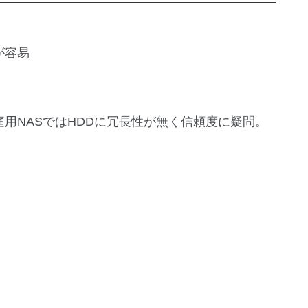
が容易
用NASではHDDに冗長性が無く信頼度に疑問。