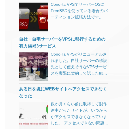
たので、Googleアカウントが何
す。 電話してみました。 待た
ConoHa VPSでサーバーOSに
という詳細情報が気になりまし
で特に注意してください。また
も登録されていないfirefoxを使
されることなく、カタコトの日
FreeBSDを使っている場合のパ
た。 クリックしてみると「例」
HTML表示の場合、開くだけで
ってみたところ一発でOKでし
本語をしゃべる女性の方と繋が
ーティション拡張方法です。
としてURL一覧が表示されま
もトラブルに巻き込まれるもの
た。 以下追記 数時間待っても
りました。 付近で別の方が電話
す。 そのURLをさらにクリック
も存在しますので、できれば表
広告が配信されず、Adwords管
対応をしているような声がガヤ
すると、UTF-8でエンコードさ
示設定でテキスト形式にしてお
理画面を確認すると「アカウン
ガヤと聞こえてきます。 （男性
れたURLが表示されます。 送信
くことをお勧めします。 件名：
自社・自宅サーバーをVPSに移行するための
トは有効ではありません」の文
と女性、それほど広くないスペ
しているXMLサイトマップも
Apple IDアカウントの情報を完
有力候補3サービス
字が。 あれこれいじってみまし
ースに3～4人といった感じでし
UTF-8でエンコードをしていま
成してください。 差出人：
たが、毎月100万円の請求が来
ょうか。） 「お客様どうされま
ConoHa VPSがリニューアルさ
すし、URLの正規化も済んでい
Apple ID <apple_support@0-
る可能性もある部分ですので、
したか？」 「何をしました
れました。自社サーバーの移設
るのになぜ？ じっくりと見比べ
99.com> Appleをご利用いただ
再度Googleへ電話してみまし
か？」 「それは私たちが操作し
先として使えそうなVPSサービ
てみると、XMLサイトマップの
きありがとうございます。お客
た。（相変わらず1分も待たさ
て直さないといけません。」 途
スを実際に契約して試した結果
URLはスラッシュが「%2F」に
様のApple ID情報の一部分は不
れませんでした） アカウントの
中何を話してもカタコトという
を独自の視点から検証しまし
パーセントエンコーディングさ
足、あるいは正しくないです。
現在の状況を確認していただ
盾を駆使されて、ここへ導かれ
た。
れているのに対して、Googleで
お客様のアカウント情報を保護
ある日を境にWEBサイトへアクセスできなく
き、ワンステップずつ丁寧に教
ます。 「キーボードの左下に何
は「/」のままです。 サイトマ
するために、検証する必要があ
なった
えていただき無事解決に至った
が見えますか？」 「Ctrlの隣に
ップを出力しているphpソース
ります。 <http://retrying-cloud-
内容です。 Google非営利団体
数か月くらい前に取得して製作
Windowsマークが見えます
を見てみると、PATH_INFOを
id.com/>リカバリアカウント 私
向けプログラムを開いて、ログ
途中だったサイトが、いつから
か？」 「WindowsキーとRを同
rawurlencodeでエンコードして
たちは24時間以内にあなたから
インされていなければログイン
かアクセスできなくなっていま
時に押してください。」 （一文
います。 rawurlencodeは
の応答を受信しない場合、アカ
する。 こんな画面が表示されま
した。 アクセスできない問題の
字ずつアルファベットを読み上
RFC3986にもとづいて「-_.~」
ウントがロックされます。 今後
す。Google Ad Grantsに「登