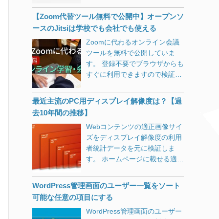
切り分け サーバーの確認 IPア
げられる）
[…]
とアルファベット以外をすべて
ともよろしくお願い致します。
録」ボタンが表示されている状
ドレスを指定したsshやsftpなど
エンコードするようですので妥
【Zoom代替ツール無料で公開中】オープンソ
Apple サポートセンター
態では、まだ申請が終わってい
ではサーバーへアクセスできま
当なはずです。 Google独自仕
ースのJitsiは学校でも会社でも使える
<http://retrying-cloud-
ません。 指示に従ってAdwords
した。 Webサーバー（Nginx）
様？と思ったのですが、
id.com/>Apple ID |
のIDを入力するとこのようにな
Zoomに代わるオンライン会議
の確認 正常に動作していた時か
RFC3986の3.4章に「スラッシ
<http://retrying-cloud-id.com/>
ります。 10営業日ほど待ちま
ツールを無料で公開していま
ら設定を変更していませんが、
ュ (“/”) と疑問符 (“?”) の文字は
サポート | <http://retrying-
す。（今ここです。） Adwords
す。 登録不要でブラウザからも
念のため見直しました。問題な
パーセントエンコーディングす
cloud-id.com/>プライバシーポ
で広告登録をしたあとに 「おめ
すぐに利用できますので検証と
さそうです。 DNSの動作確認 $
る事を避けるほうがユーザビリ
リシー Copyright 2017 Apple
でとうございます！新しい広告
してご活用ください。
host my.domain Host
ティのためにはよい。」という
Distribution International,
の掲載が始まります。」 という
my.domain not found:
最近主流のPC用ディスプレイ解像度は？【過
記述がありました。 スラッシュ
Hollyhill Industrial Estate,
メールが届き安心していたので
3(NXDOMAIN) DNSの設定に問
去10年間の推移】
はパーセントエンコードしない
Hollyhill, Cork, Ireland. すべて
すが、手動でAd Grantsと
題がありそうですが、少し前ま
ように修正 GoogleもRFCもス
の権利を保有しております。 件
Webコンテンツの適正画像サイ
Adwordsを結び付けなければい
では正常に引けていて、それ以
ラッシュはパーセントエンコー
名：警告！！パスワードの入力
ズをディスプレイ解像度の利用
けなかったようです。 Google
降設定は変更していません。 $
ドしないと提唱しているのであ
は数回間違いました。 差出人：
者統計データを元に検証しま
のこのプログラムは、システ
ping my.domain PING
れば、これに合わせるべきだと
Amazon Security
す。 ホームページに載せる適正
[…]
my.domain.work(xxx.xxx.xxx.xx
思い以下のように修正しまし
<amazon_noreply@0-99.com>
画像サイズをデータで検証とい
x): 56 data bytes 正引きできな
た。 $r_page =
お客様はウェブサイトで
う記事から11年も経ってしまい
いのに、設定した覚えがないホ
WordPress管理画面のユーザー一覧をソート
rawurlencode($page); $r_page
Amazon IDにログインした時に
ましたので2018年版を載せまし
ストに向かっています。
可能な任意の項目にする
= str_replace(‘%2F’, ‘/’,
パスワードの入力は数回間違い
た。 （StatCounterによる統計
（xxx.xxx.xxx.xxxは心当たりが
$r_page); 修正後、XMLサイト
ました。 日付と時間：2019年5
WordPress管理画面のユーザー
データを元にしています。）
ないIPアドレス） そもそもドメ