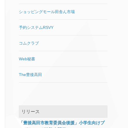
は300～800ピクセル程度のサ
ありがとうございます。只今込
コマンドですが、深夜のせいか
ムネイルを表示して、高解像度
み合っております。お急ぎの場
使い慣れないマウスのせいか、
ショッピングモール田舎ん市場
が必要であれば元画像にリンク
合はフォームよりお問い合わせ
rm
を張る。 レスポンシブデザイン
いただきますようお願い申しあ
/usr/local/etc/letsencrypt/renew
の場合、表示サイズと同等にリ
げます。 (06:55:36) *** Chat
予約システムRSVY
al ん？ディレクトリだから消せ
サイズされた画像が表示される
Support joined the chat ***
ないよと英文メッセージ。 conf
工夫が必要。（CSSにwidthを
(06:55:39) Chat Support: お問
なのにディレクトリなのか。と
コムクラブ
書いても元画像が同じであれば
合せありがとうございます。担
深く考えもせずRオプション追
データ量は変わらず、w320の
当の 【***】 と申します。 どう
加。 rm -R
スマホユーザーにw2,000の画像
ぞ、よろしくお願いいたしま
Web秘書
/usr/local/etc/letsencrypt/renew
を送り付けるという事態に。）
す。 (06:55:44) MYNAME: よろ
al （￣▽￣||| … Enter押し
jQueryで端末サイズに応じて読
しくお願いいたします。
て1秒後に気付きました。
The豊後高田
み込む画像を振り分けるのが今
(06:55:4
[…]
renewalディレクトリごと消し
のところ良さげ。 下記のような
てしまった…。 全てのドメイン
メディアクエリーを書いても読
のssl更新ファイルが消失しまし
み込む画像が増えるだけで逆効
た。 Unix系のOSにはWindows
果。 <img class=”w1920″
のようなゴミ箱はありません。
src=”../img_1920.png” /> <img
リリース
復旧ツールもあるみたいです
class=”w480″
が、稼働中サーバにいきなり入
src=”../img_480.png” /> .w1920
「豊後高田市教育委員会後援」小学生向けプ
れてみるのも気が引けたので、
{ display: block !important; }