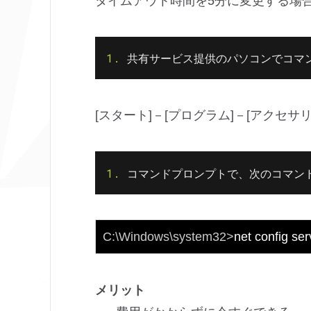
タイムアウト時間を5分に変更する場
1. 
共有サービス提供のパソコンでコマ
[スタート]－[プログラム]－[アクセサ
1. 
コマンドプロンプトで、次のコマンド
C:\Windows\system32>
net config se
メリット