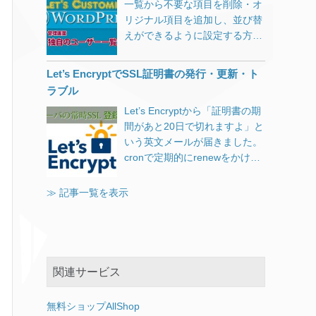
マップの出力とGoogle Search
月8
[…]
一覧から不要な項目を削除・オ
2018年版が確定したのでデータ
インの最後にworkがついている
ConsoleのURLを比較するとマ
リジナル項目を追加し、並び替
およびグラフを修正しました。
のは何故…。 resolv.confを書き
ッチしていましたので、これで
えができるように設定する方法
2019年版も（確定版ではありま
換えてみたり、hostsに書き込
解決です。
をコピペ可能なソースで紹介。
せんが）掲載しました。 Web
んでみたり、別のDNSサーバー
コンテンツに使用する画像サイ
に設定を移してみたり、半日格
Let’s EncryptでSSL証明書の発行・更新・ト
ズ結論 掲載データが多くなって
闘しましたが解決せず。 レジス
ラブル
しまいましたので、結論を先に
トラ（Value Domain）に問い合
Let’s Encryptから「証明書の期
書いておきます。 パソコンのモ
わせ Value Domainの問い合わ
間があと20日で切れますよ」と
ニター幅いっぱいの可変サイズ
せフォームにチャットでの問い
いう英文メールが届きました。
の画像（ヘッダ等）を想定する
合わせがあったので、初めてク
cronで定期的にrenewをかけて
のであれば、(w)2,000ピクセル
リックしてみました。 運が良か
自動更新しているのですが、何
は必要。これくらいあれば
ったのだと思いますが、待ち時
か設定がおかしいのかなと思
≫ 記事一覧を表示
(w)2,560ピクセルで表示したと
間6秒！ 非常に手際よくドメイ
い、複数のssl証明書を管理して
しても耐えられるクオリティ。
ンの状態を調べてくれて、2分
いるサーバにログインをしてみ
10年前に比べると回線環境は良
後には的確な回答をいただきま
ました。 原因が良くわからなか
くなったとはいえ、画像サイズ
した。 (06:55:30) *** MYNAME
ったので、該当ドメインを登録
が大きくなれば読み込みに時間
joined the chat *** (06:55:30)
し直すために現在の更新情報フ
がかかり、またスマホユーザー
関連サービス
MYNAME: ドメインが参照でき
ァイルを削除しました。 rm
に無駄なデータ通信量を消費さ
ません（DNS） (06:55:34) ※
/usr/local/etc/letsencrypt/renew
せてしまう。 記事に添える画像
自動メッセージ: お問い合わせ
無料ショップAllShop
al/DOMAIN.conf 上記が正しい