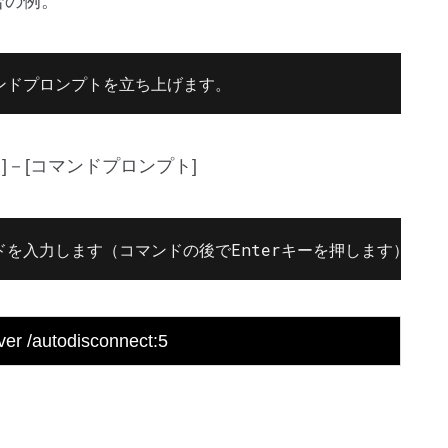
合の例。
ンドプロンプトを立ち上げます。
リ]－[コマンドプロンプト]
を入力します（コマンドの後でEnterキーを押します）。
rver /autodisconnect:5