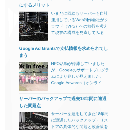
いうメッセージ という煽り商売
のまま複製されますが、ネット
にするメリット
（詐欺）が結構前から繁盛して
ワーク等の初期化のために後で
いまだに回線もサーバーも自社
いるようですが、いまだに貢い
再起動する必要があります。な
運用しているWeb制作会社がク
でしまう方も多いようです。
るべくゲストOSはパワーオフ
ラウド（VPS）への移行を考え
Windows不具合カタコト詐欺
の状態にしておいたほうが良い
て現在の構成を見直してみる。
パソコンの不具合を煽る 一方的
です。 【ステップ2】.vmxファ
ランニングコストもさることな
に伝えるためにカタコトオペレ
イルのdisplayNameを変更 コピ
がらスキル習得に無駄な時間を
ータ 恐らく日本人オペレータだ
ーしたフォルダの中にある拡張
Google Ad Grantsで支払情報を求められてし
注ぎ込んできた気がする。
と成り立たないでしょう。 お客
子がvmxのファイルをテキスト
まう
様が被害にあってしまったの
エディタで開きます。 この作業
NPO活動が停滞していました
で、少し調べてみました。 上記
をしないでも問題ありません
が、Googleのサポートプログラ
のような偽警告と共に「今すぐ
が、同じ仮想マシン名が複数あ
ムにより兆しが見えました。
対策ソフトをダウンロード」と
ると自分自身で区別がつかなく
Google Adwords（オンライン
いうリンク経由で有料アプリ
なりますので末尾に数字を足す
広告）を毎月1万USドル（約
（今回の場合は7,000円のクレ
等の変更をしておきます。 【ス
100万円分）まで無料で利用で
ジット決済）をインストールさ
テップ3】VMware Playerで仮
サーバーのバックアップで過去18年間に遭遇
きるというものですが、登録時
せて、さらなる泥沼へと引き込
想マシンを開く 新しく作成した
した問題点
に一箇所問題が生じました。
もうとしてきます。 パソコンを
フォルダにある.vmxファイルを
サーバーを運用してきた18年間
Ad Grantsアカウントで広告設
チェックすると、無料アンチウ
選択します。 VMware
に遭遇したバックアップ・リス
定をすると「お支払情報の確
イルスソフトのavastに加えて
Workstation Player上での各種
トアの具体的な問題と改善策を
認」ページに「設定の必要がな
Smart PC Careというアプリが