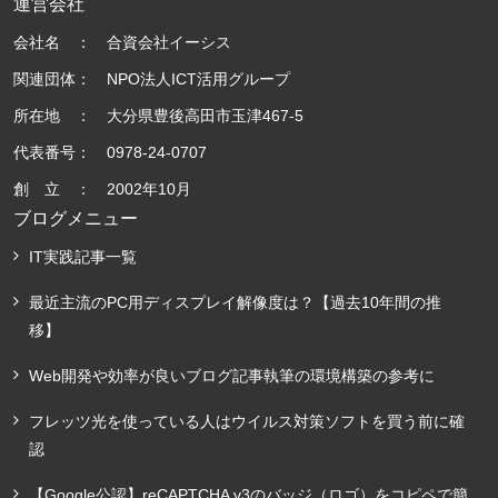
運営会社
会社名 ： 合資会社イーシス
関連団体： NPO法人ICT活用グループ
所在地 ： 大分県豊後高田市玉津467-5
代表番号： 0978-24-0707
創 立 ： 2002年10月
ブログメニュー
IT実践記事一覧
最近主流のPC用ディスプレイ解像度は？【過去10年間の推
移】
Web開発や効率が良いブログ記事執筆の環境構築の参考に
フレッツ光を使っている人はウイルス対策ソフトを買う前に確
認
【Google公認】reCAPTCHA v3のバッジ（ロゴ）をコピペで簡