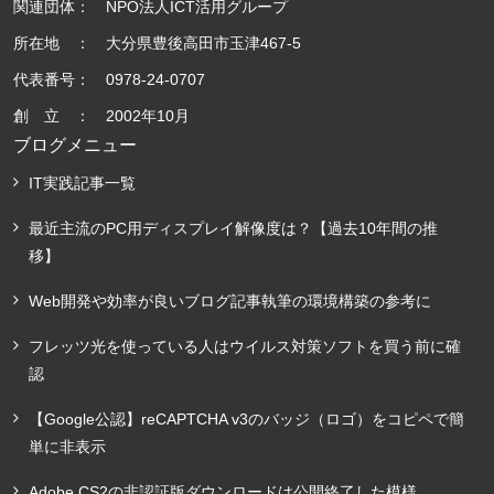
関連団体： NPO法人ICT活用グループ
所在地 ： 大分県豊後高田市玉津467-5
代表番号： 0978-24-0707
創 立 ： 2002年10月
ブログメニュー
IT実践記事一覧
最近主流のPC用ディスプレイ解像度は？【過去10年間の推
移】
Web開発や効率が良いブログ記事執筆の環境構築の参考に
フレッツ光を使っている人はウイルス対策ソフトを買う前に確
認
【Google公認】reCAPTCHA v3のバッジ（ロゴ）をコピペで簡
単に非表示
Adobe CS2の非認証版ダウンロードは公開終了した模様